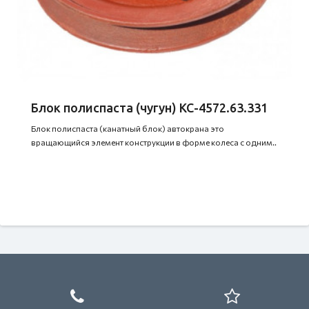
Блок полиспаста (чугун) КС-4572.63.331
Блок полиспаста (канатный блок) автокрана это
вращающийся элемент конструкции в форме колеса с одним..