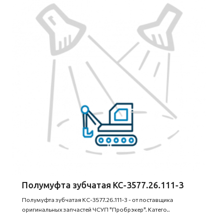
Полумуфта зубчатая КС-3577.26.111-3
Полумуфта зубчатая КС-3577.26.111-3 - от поставщика
оригинальных запчастей ЧСУП "Пробрэкер". Катего..