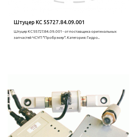
Штуцер КС 55727.84.09.001
Штуцер КС 55727.84.09.001 - от поставщика оригинальных
запчастей ЧСУП "Пробрэкер". Категория: Гидро..