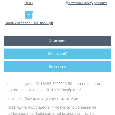
Цены
Доставка к месту ремонта
В наличии более 1000 позиций
Описание
Отзывы (0)
Контакты
Колесо ведущее ОШ 3403-3202010-50 - от поставщика
оригинальных запчастей ЧСУП "Пробрэкер".
Категория: Запчасти к гусеничным тягачам
{rand:Ищите по,Осуществляйте поиск по,Заказывайте
по,Покупайте по,Подбирайте по} каталогу запчастей