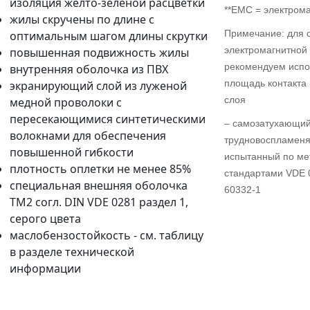
изоляция желто-зеленой расцветки
**EMC = электром
жилы скручены по длине с
Примечание: для 
оптимальным шагом длины скрутки
электромагнитной
повышенная подвижность жилы
рекомендуем испо
внутренняя оболочка из ПВХ
площадь контакта
экранирующий слой из луженой
слоя
медной проволоки с
пересекающимися синтетическими
– самозатухающий
волокнами для обеспечения
трудновоспламеня
повышенной гибкости
испытанный по мет
плотность оплетки не менее 85%
стандартами VDE 
специальная внешняя оболочка
60332-1
TM2 согл. DIN VDE 0281 раздел 1,
серого цвета
маслобензостойкость - см. таблицу
в разделе технической
информации