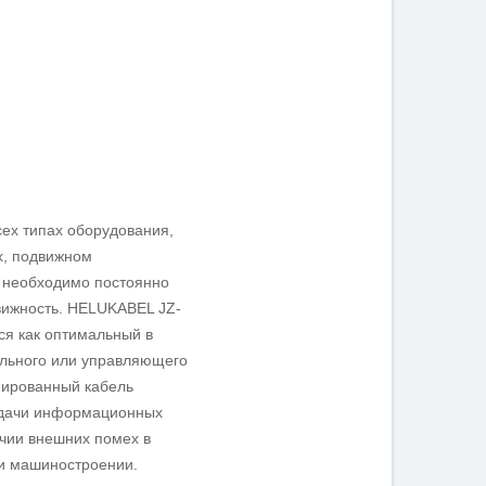
ех типах оборудования,
х, подвижном
е необходимо постоянно
вижность. HELUKABEL JZ-
ся как оптимальный в
ельного или управляющего
нированный кабель
едачи информационных
ичии внешних помех в
и машиностроении.