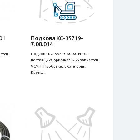
01
Подкова КС-35719-
7.00.014
Подкова КС-35719-7.00.014 - от
стей
поставщика оригинальных запчастей
ЧСУП "Пробрэкер". Категория:
Кронш..