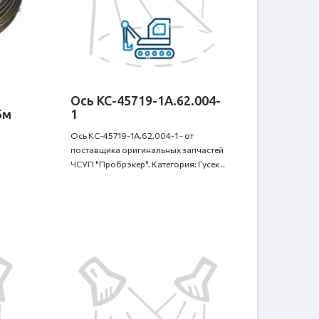
Ось КС-45719-1А.62.004-
5м
1
Ось КС-45719-1А.62.004-1 - от
поставщика оригинальных запчастей
ЧСУП "Пробрэкер". Категория: Гусек ..