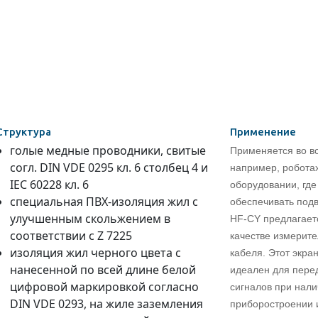
Структура
Применение
голые медные проводники, свитые
Применяется во вс
согл. DIN VDE 0295 кл. 6 столбец 4 и
например, робота
IEC 60228 кл. 6
оборудовании, гд
специальная ПВХ-изоляция жил с
обеспечивать под
улучшенным скольжением в
HF-CY предлагает
соответствии с Z 7225
качестве измерит
изоляция жил черного цвета с
кабеля. Этот экра
нанесенной по всей длине белой
идеален для пер
цифровой маркировкой согласно
сигналов при нал
DIN VDE 0293, на жиле заземления
приборостроении 