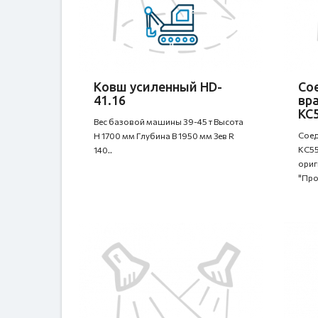
Ковш усиленный HD-
Со
41.16
вр
КС5
Вес базовой машины 39-45 т Высота
Соед
H 1700 мм Глубина B 1950 мм Зев R
КС55
140..
ориг
"Про