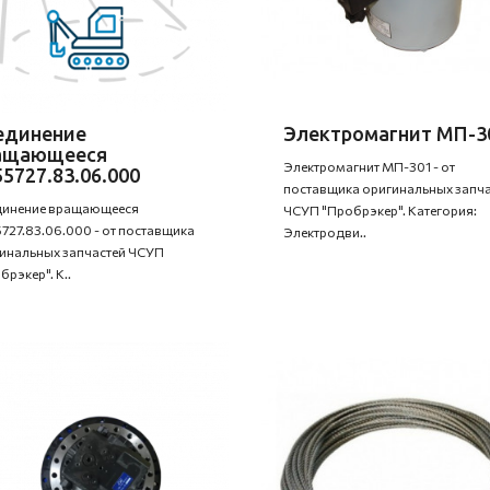
единение
Электромагнит МП-3
ащающееся
Электромагнит МП-301 - от
5727.83.06.000
поставщика оригинальных запча
инение вращающееся
ЧСУП "Пробрэкер". Категория:
727.83.06.000 - от поставщика
Электродви..
инальных запчастей ЧСУП
брэкер". К..