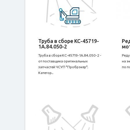
Труба в сборе КС-45719-
Ре
1А.84.050-2
мо
Труба в сборе КС-45719-1А.84.050-2 -
Реду
от поставщика оригинальных
на э
запчастей ЧСУП "Пробрэкер".
по п
Категор..