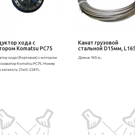
дуктор хода с
Канат грузовой
тором Komatsu PC75
стальной D15мм, L16
ктор хода (бортовая) с мотором
Длина: 165 м..
кскаватор Komatsu PC75. Номер
о каталогу: 21w0-22411..