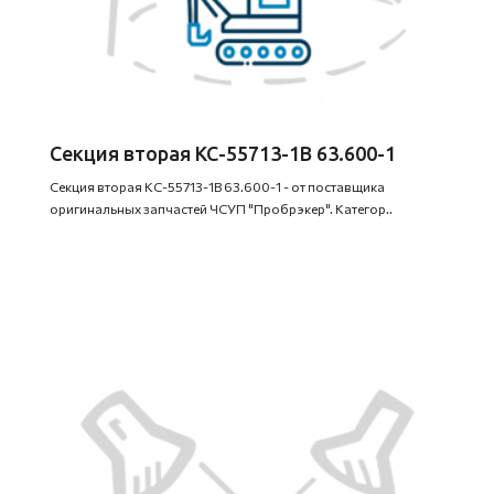
Секция вторая КС-55713-1В 63.600-1
Секция вторая КС-55713-1В 63.600-1 - от поставщика
оригинальных запчастей ЧСУП "Пробрэкер". Категор..