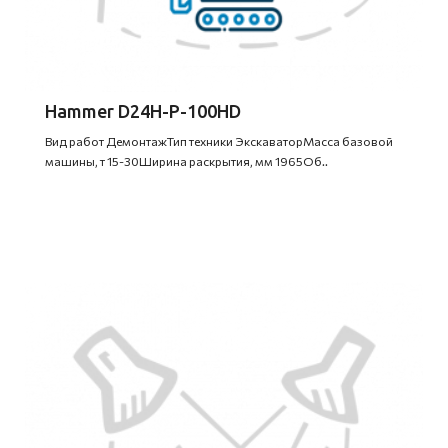
Hammer D24H-P-100HD
Вид работ ДемонтажТип техники ЭкскаваторМасса базовой
машины, т 15-30Ширина раскрытия, мм 1965Об..