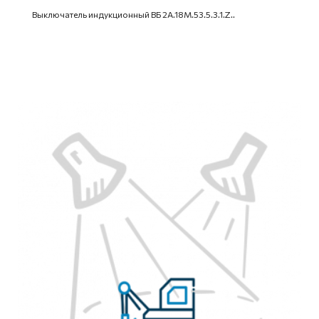
Выключатель индукционный ВБ 2А.18М.53.5.3.1.Z..