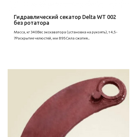
Гидравлический секатор Delta WT 002
без ротатора
Масса, кг 340Вес экскаватора (установка на рукоять), т 4,5-
7Раскрытие челюстей, мм 895Сила сжатия..