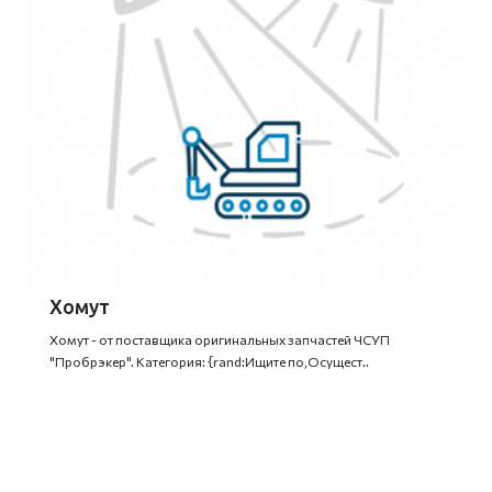
Хомут
Хомут - от поставщика оригинальных запчастей ЧСУП
"Пробрэкер". Категория: {rand:Ищите по,Осущест..