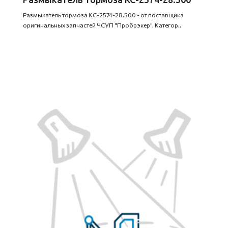
Размыкатель тормоза КС-2574-28.500 - от поставщика
оригинальных запчастей ЧСУП "Пробрэкер". Категор..