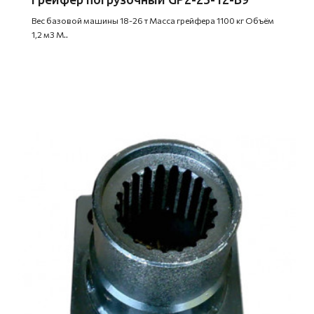
Вес базовой машины 18-26 т Масса грейфера 1100 кг Объём
1,2 м3 М..