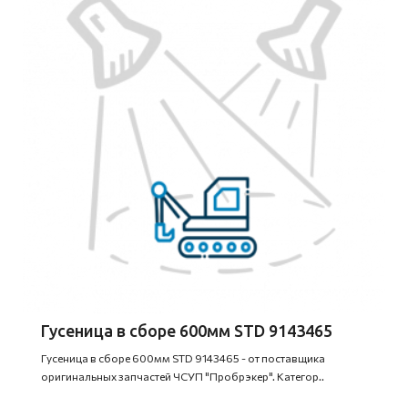
Гусеница в сборе 600мм STD 9143465
Гусеница в сборе 600мм STD 9143465 - от поставщика
оригинальных запчастей ЧСУП "Пробрэкер". Категор..