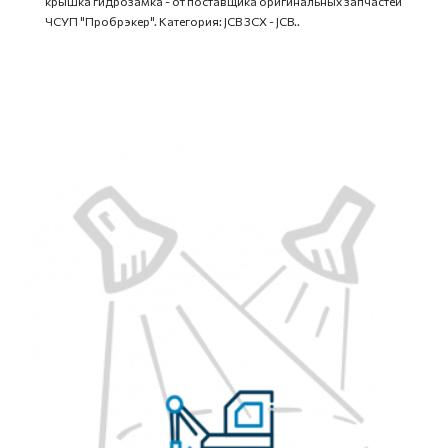
крышка гидрозамка - от поставщика оригинальных запчастей
ЧСУП "Пробрэкер". Категория: JCB 3CX - JCB..