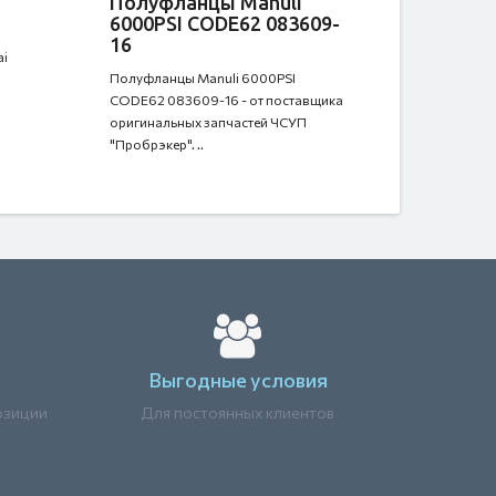
Полуфланцы Manuli
6000PSI CODE62 083609-
16
ai
Полуфланцы Manuli 6000PSI
CODE62 083609-16 - от поставщика
оригинальных запчастей ЧСУП
"Пробрэкер". ..
Выгодные условия
озиции
Для постоянных клиентов