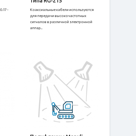
типа RG-215
.17 -
Коаксиальные кабели используются
для передачи высокочастотных
сигналов в различной электронной
аппар..