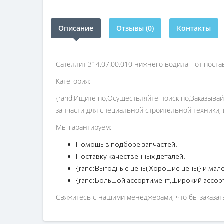
Описание
Отзывы (0)
Контакты
Сателлит 314.07.00.010 нижнего водила - от пост
Категория:
{rand:Ищите по,Осуществляйте поиск по,Заказывай
запчасти для специальной строительной техники, 
Мы гарантируем:
Помощь в подборе запчастей.
Поставку качественных деталей.
{rand:Выгодные цены,Хорошие цены} и мале
{rand:Большой ассортимент,Широкий ассор
Свяжитесь с нашими менеджерами, что бы заказать