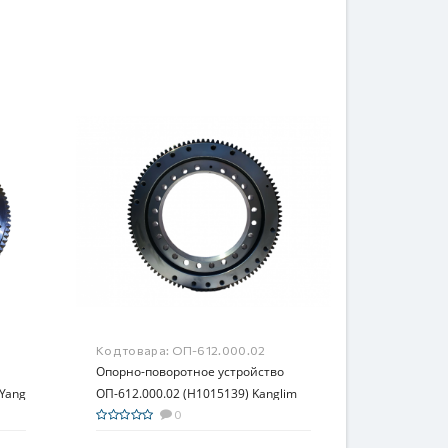
Код товара:
ОП-612.000.02
Опорно-поворотное устройство
gYang
ОП-612.000.02 (H1015139) Kanglim
, SS
KS 1756
0