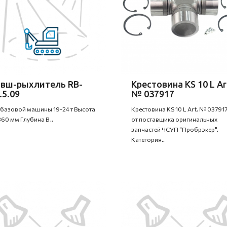
вш-рыхлитель RB-
Крестовина KS 10 L Ar
.5.09
№ 037917
 базовой машины 19-24 т Высота
Крестовина KS 10 L Art. № 037917
360 мм Глубина B ..
от поставщика оригинальных
запчастей ЧСУП "Пробрэкер".
Категория..