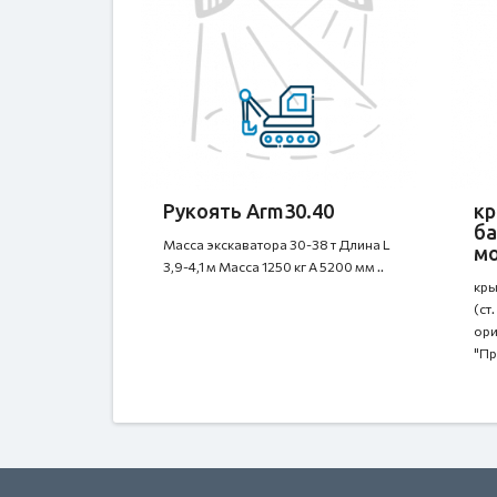
Рукоять Arm30.40
кр
ба
Масса экскаватора 30-38 т Длина L
м
3,9-4,1 м Масса 1250 кг A 5200 мм ..
кры
(ст
ори
"Пр