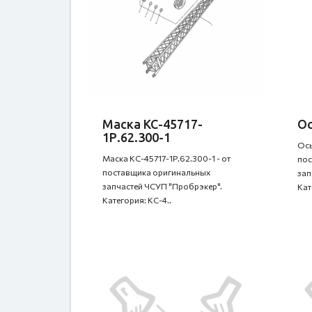
Маска КС-45717-
Ос
1Р.62.300-1
Ось
Маска КС-45717-1Р.62.300-1 - от
пос
поставщика оригинальных
зап
запчастей ЧСУП "Пробрэкер".
Кат
Категория: КС-4..