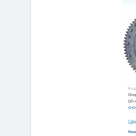
Код
Опо
ОП-4
Z300
Цен
Нал