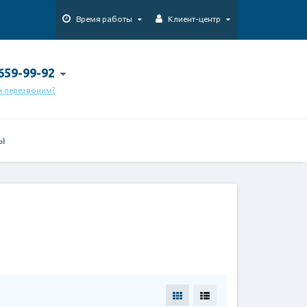
Время работы
Клиент-центр
 659-99-92
м перезвоним?
Ы