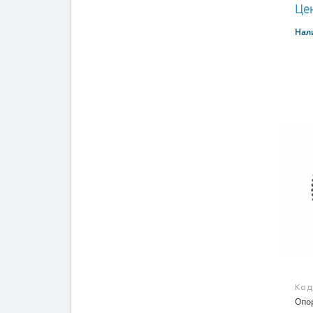
Цен
Нал
Код
Опо