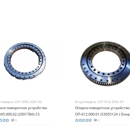
 товара:
ОП-595.000.02
Код товара:
ОП-612.000.01
рно-поворотное устройство
Опорно-поворотное устройство
95.000.02 (200178A) CS
ОП-612.000.01 (S305512A ) Don
inery CSS 707
0
: SS1406, SS1506, SS1924, SS1926
0
1936, SS1937