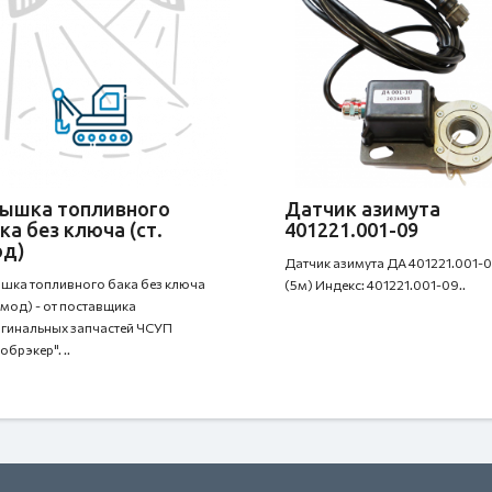
ышка топливного
Датчик азимута
ка без ключа (ст.
401221.001-09
од)
Датчик азимута ДА 401221.001-
шка топливного бака без ключа
(5м) Индекс: 401221.001-09..
. мод) - от поставщика
гинальных запчастей ЧСУП
обрэкер". ..