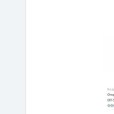
Код
Опо
ОП-5
Mach