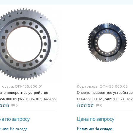
 товара:
ОП-456.000.01
Код товара:
ОП-456.000.02
рно-поворотное устройство
Опорно-поворотное устройство
56.000.01 (W20.335-303) Tadano
ОП-456.000.02 (740530032). Unic
, ZFX300
0
UR(URA) 330, 340, 360
0
а по запросу
Цена по запросу
ичие:
На складе
Наличие:
На складе
Купить
Купить