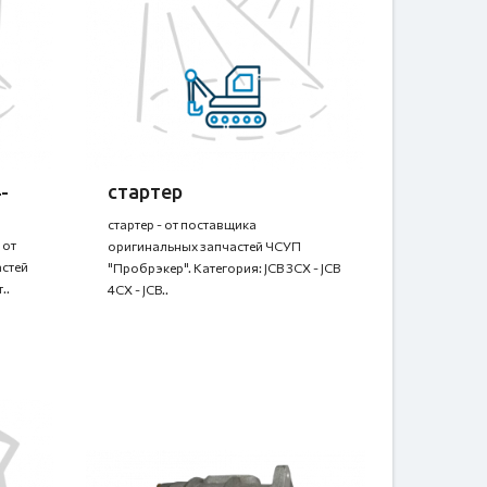
-
стартер
стартер - от поставщика
 от
оригинальных запчастей ЧСУП
стей
"Пробрэкер". Категория: JCB 3CX - JCB
..
4CX - JCB..