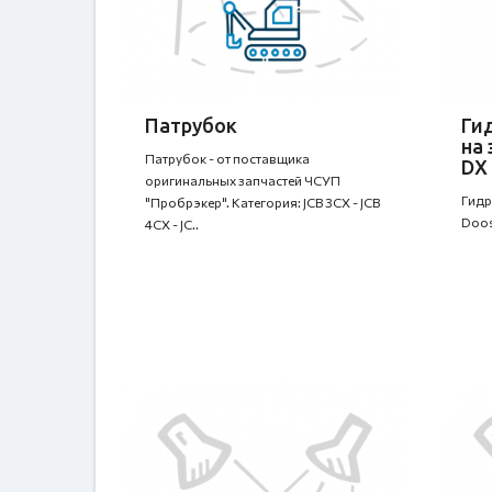
Патрубок
Ги
на 
Патрубок - от поставщика
DX 
оригинальных запчастей ЧСУП
Гидр
"Пробрэкер". Категория: JCB 3CX - JCB
Doos
4CX - JC..