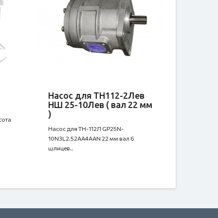
Насос для ТН112-2Лев
НШ 25-10Лев ( вал 22 мм
)
сота
Насос для ТН-112Л GP25N-
10N3L2.52AA4AAN 22 мм вал 6
шлицев..