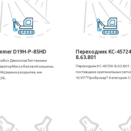
mmer D19H-P-85HD
Переходник КС-45724
8.63.801
работ ДемонтажТип техники
Переходник КС-45724-8.63.801 -
аваторМасса базовой машины,
поставщика оригинальных запча
-24Ширина раскрытия, мм
ЧСУП "Пробрэкер". Категория: Ст
Об..