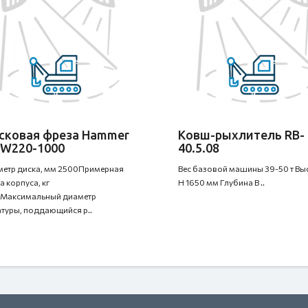
сковая фреза Hammer
Ковш-рыхлитель RB-
W220-1000
40.5.08
етр диска, мм 2500Примерная
Вес базовой машины 39-50 т Вы
а корпуса, кг
H 1650 мм Глубина B ..
Максимальный диаметр
туры, поддающийся р..