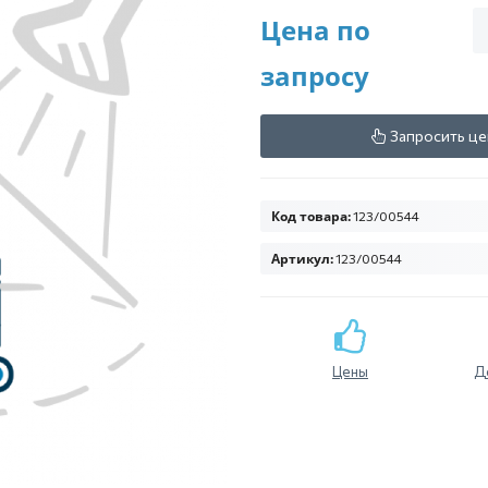
Цена по
запросу
Запросить це
Код товара:
123/00544
Артикул:
123/00544
Цены
Д