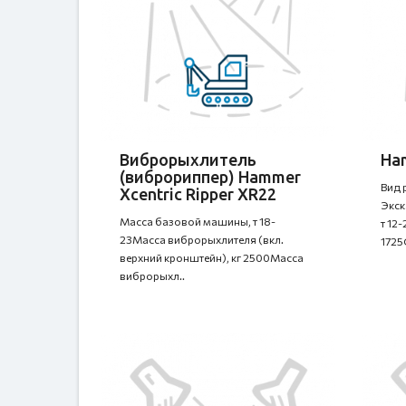
Виброрыхлитель
Ha
(виброриппер) Hammer
Вид 
Xcentric Ripper XR22
Экск
Масса базовой машины, т 18-
т 12
23Масса виброрыхлителя (вкл.
1725
верхний кронштейн), кг 2500Масса
виброрыхл..