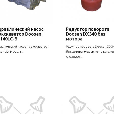
дравлический насос
Редуктор поворота
экскаватор Doosan
Doosan DX340 без
140LC-3
мотора
авлический насос на экскаватор
Редуктор поворота Doosan DX3
an DX 140LC-3..
без мотора. Номер по по каталог
K1038203..