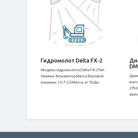
Гидромолот Delta FX-2
Ди
DM
Модель гидромолота Delta FX-2Тип
Диам
техники ЭкскаваторМасса базовой
масс
машины, т 0,7-2,5Масса, кг 70Ди..
2750
арма