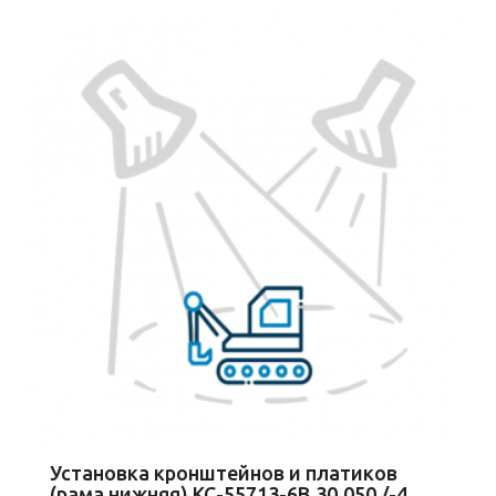
Установка кронштейнов и платиков
(рама нижняя) КС-55713-6В.30.050 /-4