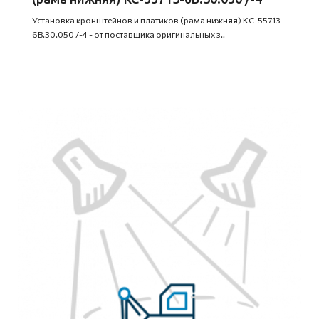
Установка кронштейнов и платиков (рама нижняя) КС-55713-
6В.30.050 /-4 - от поставщика оригинальных з..