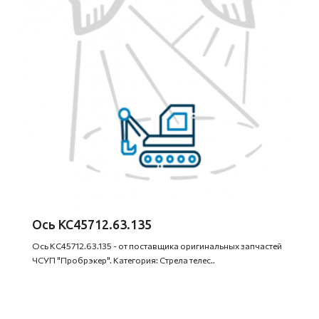
Ось КС45712.63.135
Ось КС45712.63.135 - от поставщика оригинальных запчастей
ЧСУП "Пробрэкер". Категория: Стрела телес..