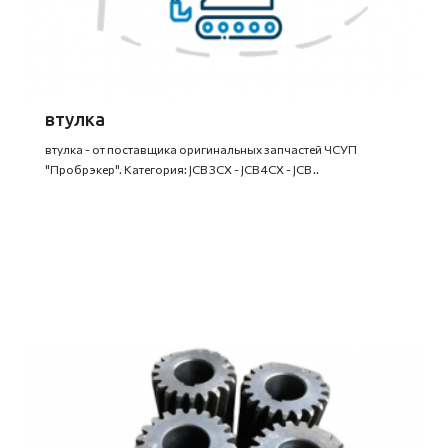
втулка
втулка - от поставщика оригинальных запчастей ЧСУП
"Пробрэкер". Категория: JCB 3CX - JCB 4CX - JCB ..