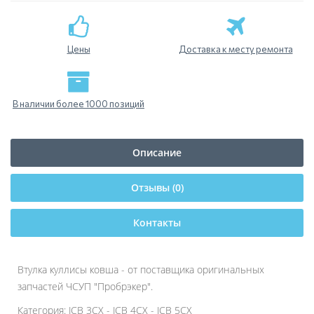
Цены
Доставка к месту ремонта
В наличии более 1000 позиций
Описание
Отзывы (0)
Контакты
Втулка куллисы ковша - от поставщика оригинальных
запчастей ЧСУП "Пробрэкер".
Категория: JCB 3CX - JCB 4CX - JCB 5CX