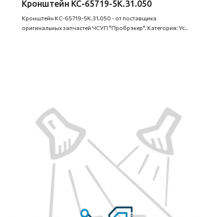
Кронштейн КС-65719-5К.31.050
Кронштейн КС-65719-5К.31.050 - от поставщика
оригинальных запчастей ЧСУП "Пробрэкер". Категория: Ус..