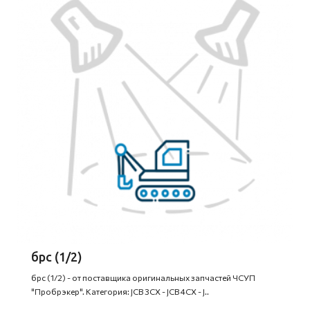
брс (1/2)
брс (1/2) - от поставщика оригинальных запчастей ЧСУП
"Пробрэкер". Категория: JCB 3CX - JCB 4CX - J..