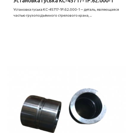
Установка гуська КС-45717-1Р.62.000-1
Установка гуська КС-45717-1Р.62.000-1 — деталь, являющаяся
частью грузоподъёмного стрелового крана, ..