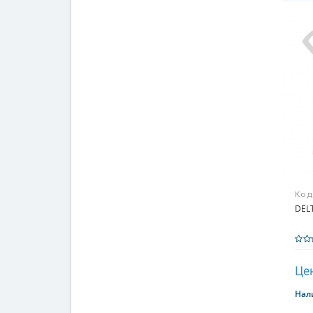
Код
DELT
Цен
Нал