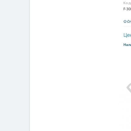
Код
F-3
Цен
Нал