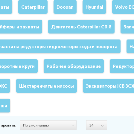
наты
Caterpillar
Doosan
Hyundai
Volvo E
ейферы и захваты
Двигатель Caterpillar C6.6
Запч
части на редукторы гидромоторы хода и поворота
Н
воротные круги
Рабочее оборудование
Редукто
ЭКС
Шестеренчатые насосы
Экскаваторы JCB 3CX
вши
тировать: