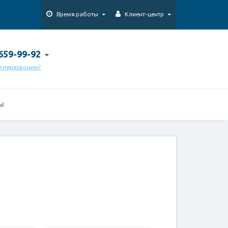
Время работы
Клиент-центр
 659-99-92
м перезвоним?
Ы