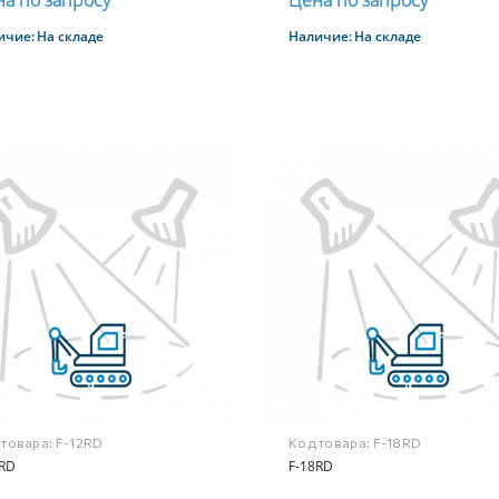
а по запросу
Цена по запросу
ичие:
На складе
Наличие:
На складе
Купить
Купить
 товара:
F-12RD
Код товара:
F-18RD
2RD
F-18RD