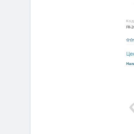
Код
FR-
Цен
Нал