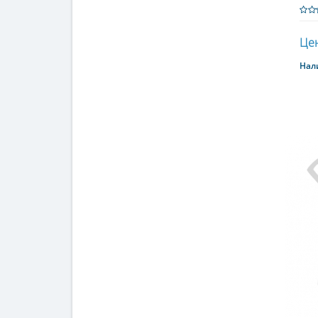
Цен
Нал