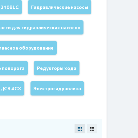
C240BLC
Гидравлические насосы
асти для гидравлических насосов
авесное оборудование
р поворота
Редукторы хода
, JCB 4CX
Электрогидравлика