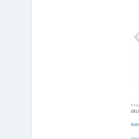
Код
DELT