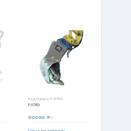
Код товара:
F-07RD
F-07RD
0