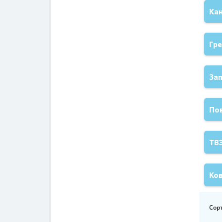
Ка
Гр
Зап
По
ТВ
Ко
Сор