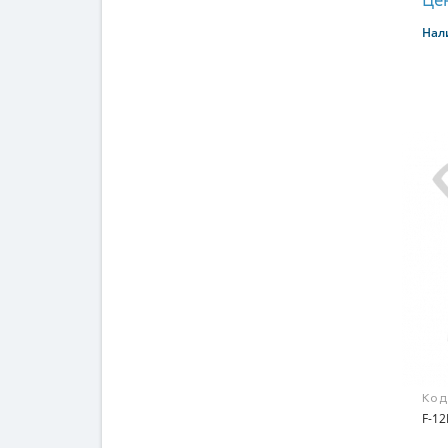
Цен
Нал
Код
F-1