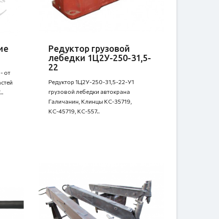
ие
Редуктор грузовой
лебедки 1Ц2У-250-31,5-
22
- от
Редуктор 1Ц2У-250-31,5-22-У1
стей
грузовой лебедки автокрана
..
Галичанин, Клинцы КС-35719,
КС-45719, КС-557..