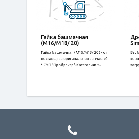
Гайка башмачная
Др
(M16/M18/ 20)
Sim
Гайка башмачная (M16/M18/ 20) - от
Вес 
поставщика оригинальных запчастей
ковш
ЧСУП "Пробрэкер". Категория: H..
загр