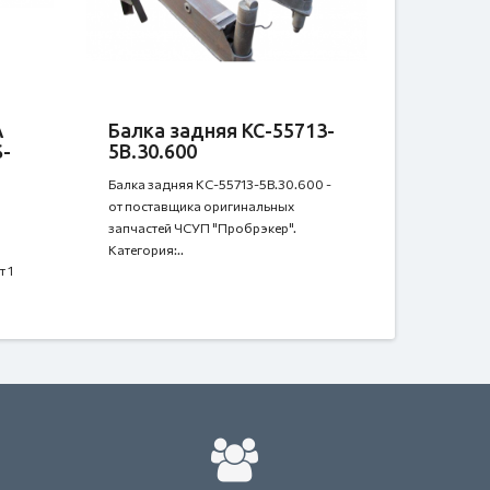
A
Балка задняя КС-55713-
S-
5В.30.600
Балка задняя КС-55713-5В.30.600 -
от поставщика оригинальных
запчастей ЧСУП "Пробрэкер".
Категория:..
 1