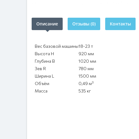
Описание
Отзывы (0)
Контакты
Вес базовой машины
18-23 т
Высота H
920 мм
Глубина B
1020 мм
Зев R
780 мм
Ширина L
1500 мм
3
Объём
0,49 м
Масса
535 кг