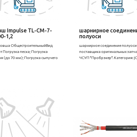
ш Impulse TL-CM-7-
шарнирное соединен
0-1,2
полуоси
ковша ОбщестроительныйВид
шарнирное соединение полуоси 
т Погрузка песка; Погрузка
поставщика оригинальных запча
я (до 70 мм); Погрузка сыпучего
ЧСУП "Пробрэкер". Категория: JC