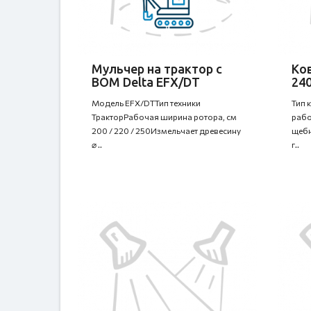
Мульчер на трактор с
Ков
ВОМ Delta EFX/DT
240
Модель EFX/DTТип техники
Тип 
ТракторРабочая ширина ротора, см
рабо
200 / 220 / 250Измельчает древесину
щебн
⌀ ..
г..