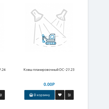
.24
Ковш планировочный DC-27.23
Ковш пла
0.00Р
В корзину
В к