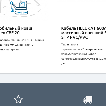
обильный ковш
Кабель HELUKAT 600
ex CBE 20
массивный внешний 
STP PVC/PVC
базовой машины 10-18 т Ширина
Технические
а 1485 мм Ширина зоны
характеристикиЭлектрические
узки материал..
характеристикиВолновое
сопротивление:100 Ом ± 15 Ом от
до ..