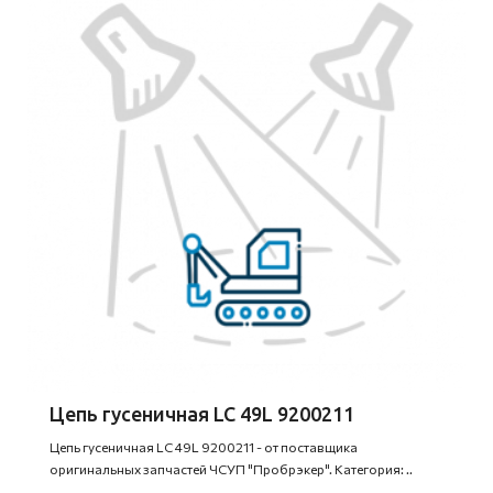
Цепь гусеничная LC 49L 9200211
Цепь гусеничная LC 49L 9200211 - от поставщика
оригинальных запчастей ЧСУП "Пробрэкер". Категория: ..