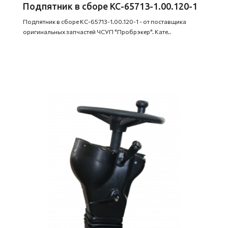
Подпятник в сборе КС-65713-1.00.120-1
Подпятник в сборе КС-65713-1.00.120-1 - от поставщика
оригинальных запчастей ЧСУП "Пробрэкер". Кате..