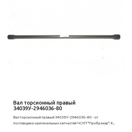
Вал торсионный правый
34039У-2946036-80
Вал торсионный правый 34039У-2946036-80 - от
поставщика оригинальных запчастей ЧСУП "Пробрэкер". К..