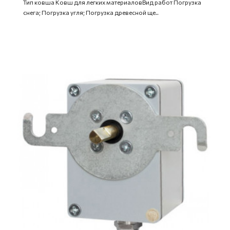
Тип ковша Ковш для легких материаловВид работ Погрузка
снега; Погрузка угля; Погрузка древесной ще..