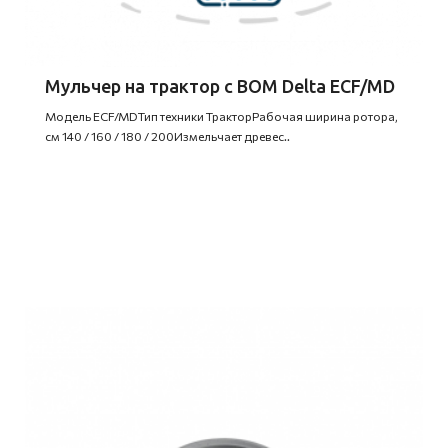
Мульчер на трактор с ВОМ Delta ECF/MD
Модель ECF/MDТип техники ТракторРабочая ширина ротора,
см 140 / 160 / 180 / 200Измельчает древес..