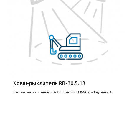
Ковш-рыхлитель RB-30.5.13
Вес базовой машины 30-38 т Высота H 1550 мм Глубина B ..