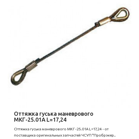
Оттяжка гуська маневрового
МКГ-25.01А L=17,24
Оттяжка гуська маневрового МКГ-25.01А L=17,24 - от
поставщика оригинальных запчастей ЧСУП "Пробрэкер..