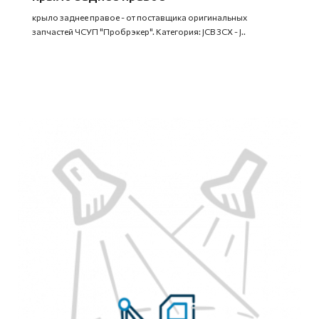
крыло заднее правое - от поставщика оригинальных
запчастей ЧСУП "Пробрэкер". Категория: JCB 3CX - J..