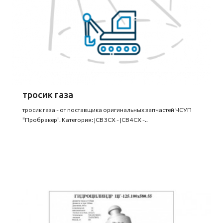
тросик газа
тросик газа - от поставщика оригинальных запчастей ЧСУП
"Пробрэкер". Категория: JCB 3CX - JCB 4CX -..