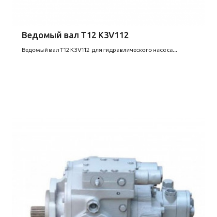
Ведомый вал T12 K3V112
Ведомый вал T12 K3V112 для гидравлического насоса...