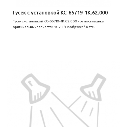
Гусек с установкой КС-65719-1К.62.000
Гусек с установкой КС-65719-1К.62.000 - от поставщика
оригинальных запчастей ЧСУП "Пробрэкер". Кате..