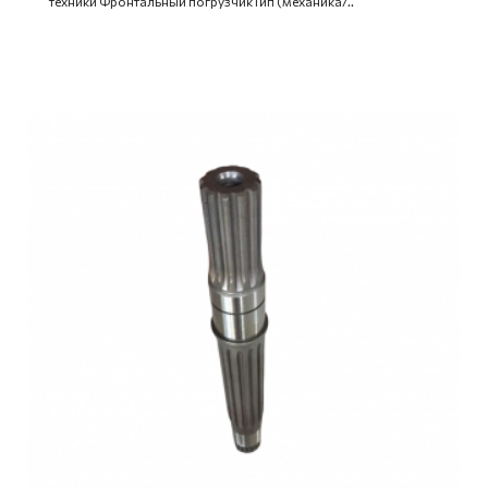
техники Фронтальный погрузчикТип (механика/..