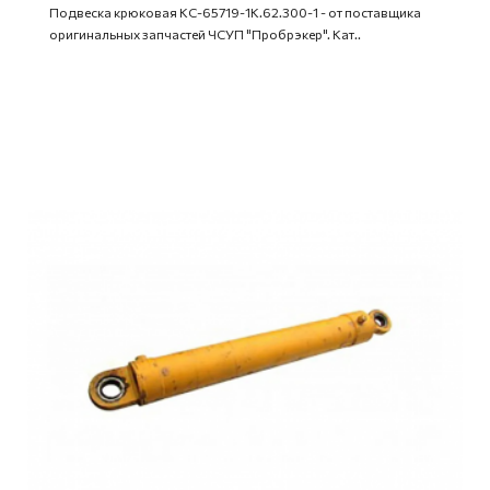
Подвеска крюковая КС-65719-1К.62.300-1 - от поставщика
оригинальных запчастей ЧСУП "Пробрэкер". Кат..