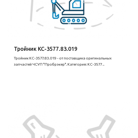
Тройник КС-3577.83.019
Тройник КС-3577.83.019 - от поставщика оригинальных
запчастей ЧСУП "Пробрэкер". Категория: КС-3577 ..