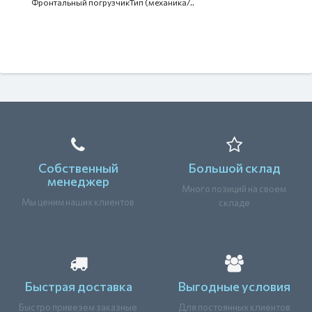
Фронтальный погрузчикТип (механика/..
Собственный
Большой склад
менеджер
Много позиций на своем
Мы ценим наших клиентов
складе
Быстрая доставка
Выгодные условия
Быстро привезем заказные
Для постоянных клиентов