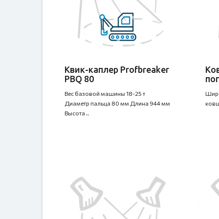
Квик-каплер Profbreaker
Ко
PBQ 80
по
Вес базовой машины 18-25 т
Шири
Диаметр пальца 80 мм Длина 944 мм
ковша
Высота ..