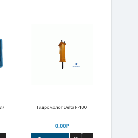
для
Гидромолот Delta F-100
Гидро
0.00Р