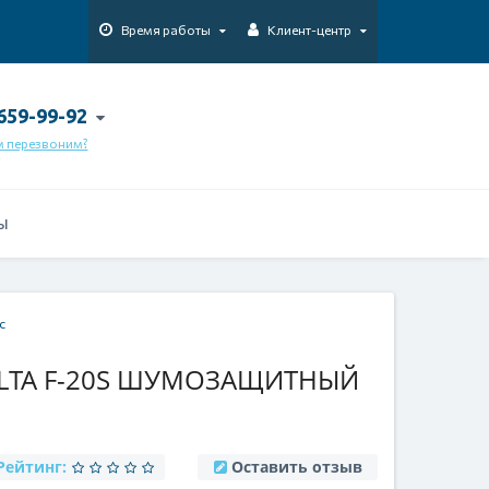
Время работы
Клиент-центр
 659-99-92
м перезвоним?
Ы
с
LTA F-20S ШУМОЗАЩИТНЫЙ
Рейтинг:
Оставить отзыв