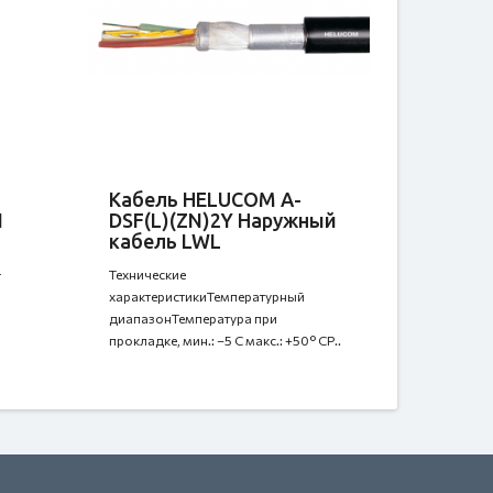
Кабель HELUCOM A-
1
DSF(L)(ZN)2Y Наружный
кабель LWL
Технические
г
характеристикиТемпературный
диапазонТемпература при
прокладке, мин.: –5 C макс.: +50° CР..