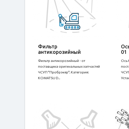
Фильтр
Ось
антикорозийный
01
Фильтр антикорозийный - от
Ось 
поставщика оригинальных запчастей
пост
ЧСУП "Пробрэкер". Категория:
ЧСУП
KOMATSU D..
Уста