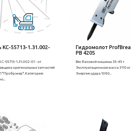
 КС-55713-1.31.002-
Гидромолот ProfBrea
PB 420S
КС-55713-1.31.002-01 - от
Вес базовой машины 35-45 т
авщика оригинальных запчастей
Эксплуатационная масса 3110 кг
 "Пробрэкер". Категория:
Энергия удара 1090..
но..