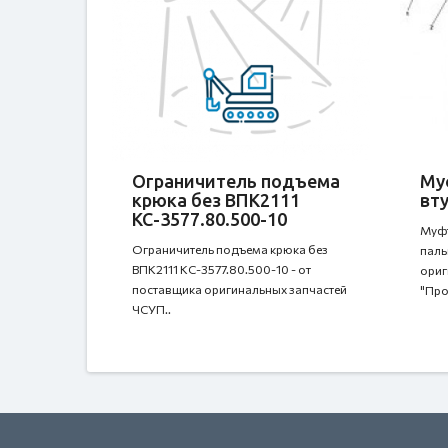
Ограничитель подъема
Муф
крюка без ВПК2111
вт
КС-3577.80.500-10
Муфт
Ограничитель подъема крюка без
паль
ВПК2111 КС-3577.80.500-10 - от
ориг
поставщика оригинальных запчастей
"Про
ЧСУП..