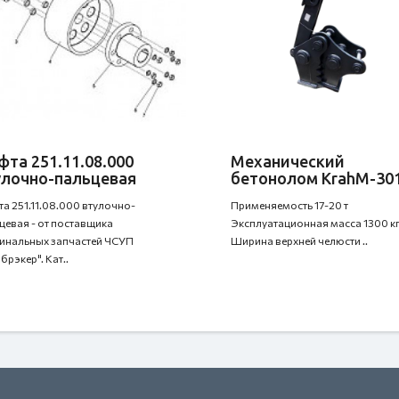
та 251.11.08.000
Механический
улочно-пальцевая
бетонолом KrahM-30
а 251.11.08.000 втулочно-
Применяемость 17-20 т
цевая - от поставщика
Эксплуатационная масса 1300 к
инальных запчастей ЧСУП
Ширина верхней челюсти ..
брэкер". Кат..