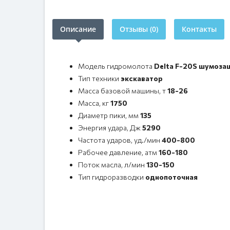
Описание
Отзывы (0)
Контакты
Модель гидромолота
Delta F-20S шумоза
Тип техники
экскаватор
Масса базовой машины, т
18-26
Масса, кг
1750
Диаметр пики, мм
135
Энергия удара, Дж
5290
Частота ударов, уд./мин
400-800
Рабочее давление, атм
160-180
Поток масла, л/мин
130-150
Тип гидроразводки
однопоточная