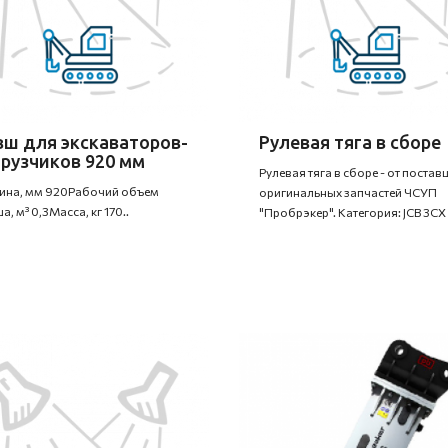
вш для экскаваторов-
Рулевая тяга в сборе
грузчиков 920 мм
Рулевая тяга в сборе - от поста
на, мм 920Рабочий объем
оригинальных запчастей ЧСУП
, м³ 0,3Масса, кг 170..
"Пробрэкер". Категория: JCB 3CX -