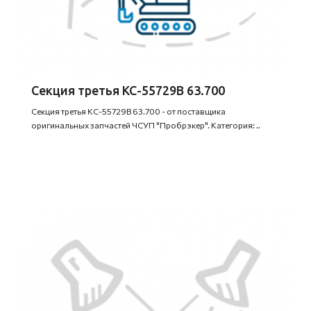
Секция третья КС-55729В 63.700
Секция третья КС-55729В 63.700 - от поставщика
оригинальных запчастей ЧСУП "Пробрэкер". Категория: ..