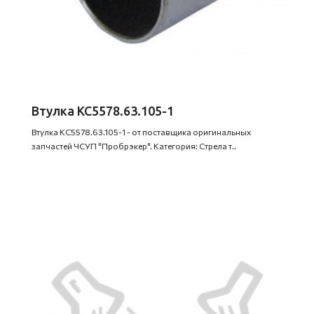
Втулка КС5578.63.105-1
Втулка КС5578.63.105-1 - от поставщика оригинальных
запчастей ЧСУП "Пробрэкер". Категория: Стрела т..