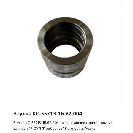
Втулка КС-55713-1Б.62.004
Втулка КС-55713-1Б.62.004 - от поставщика оригинальных
запчастей ЧСУП "Пробрэкер". Категория: Гусек..