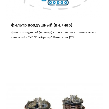
фильтр воздушный (вн.+нар)
фильтр воздушный (вн.+нар) - от поставщика оригинальных
запчастей ЧСУП "Пробрэкер". Категория: JCB ..