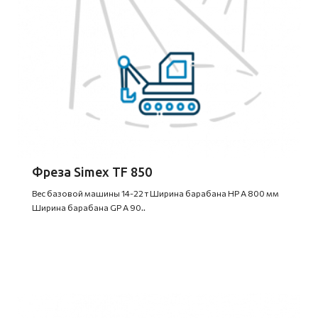
Фреза Simex TF 850
Вес базовой машины 14-22 т Ширина барабана HP A 800 мм
Ширина барабана GP A 90..