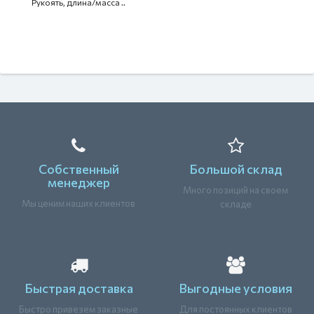
Рукоять, длина/масса ..
Собственный
Большой склад
менеджер
Много позиций на своем
Мы ценим наших клиентов
складе
Быстрая доставка
Выгодные условия
Быстро привезем заказные
Для постоянных клиентов