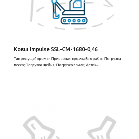
Ковш Impulse SSL-CM-1680-0,46
Тип режущей кромки Приварная кромкаВид работ Погрузка
песка; Погрузка щебня; Погрузка земли; Артик..