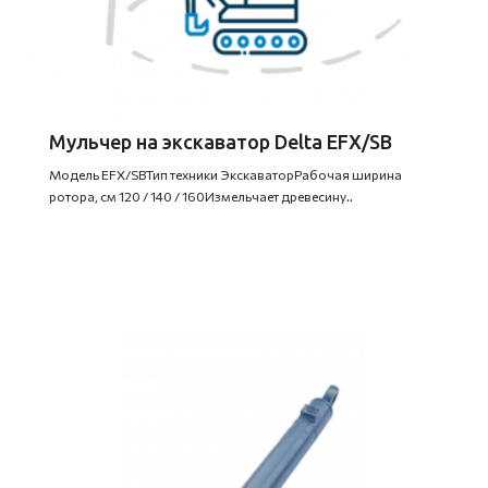
Мульчер на экскаватор Delta EFX/SB
Модель EFX/SBТип техники ЭкскаваторРабочая ширина
ротора, см 120 / 140 / 160Измельчает древесину..