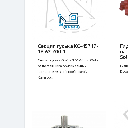
Секция гуська КС-45717-
Ги
1Р.62.200-1
на 
Sol
Секция гуська КС-45717-1Р.62.200-1 -
Гидр
от поставщика оригинальных
Doos
запчастей ЧСУП "Пробрэкер".
Категор..