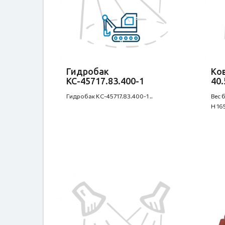
Гидробак
Ко
КС-45717.83.400-1
40.
Гидробак КС-45717.83.400-1 ..
Вес 
H 16