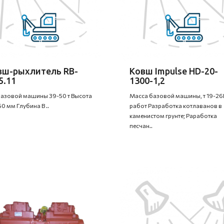
вш-рыхлитель RB-
Ковш Impulse HD-20-
5.11
1300-1,2
базовой машины 39-50 т Высота
Масса базовой машины, т 19-2
50 мм Глубина B ..
работ Разработка котлаванов в
каменистом грунте; Раработка
песчан..