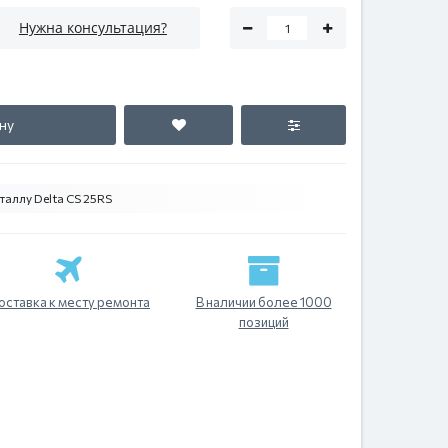
Нужна консультация?
ну
аллу Delta CS 25RS
оставка к месту ремонта
В наличии более 1000
позиций