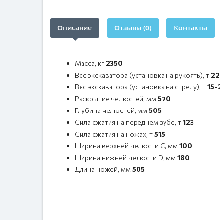
Описание
Отзывы (0)
Контакты
Масса, кг
2350
Вес экскаватора (установка на рукоять), т
22
Вес экскаватора (установка на стрелу), т
15-
Раскрытие челюстей, мм
570
Глубина челюстей, мм
505
Сила сжатия на переднем зубе, т
123
Сила сжатия на ножах, т
515
Ширина верхней челюсти C, мм
100
Ширина нижней челюсти D, мм
180
Длина ножей, мм
505