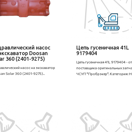
дравлический насос
Цепь гусеничная 41L
экскаватор Doosan
9179404
ar 360 (2401-9275)
Цепь гусеничная 41L 9179404 - от
авлический насос на экскаватор
поставщика оригинальных запча
an Solar 360 (2401-9275)..
ЧСУП "Пробрэкер". Категория: Hi