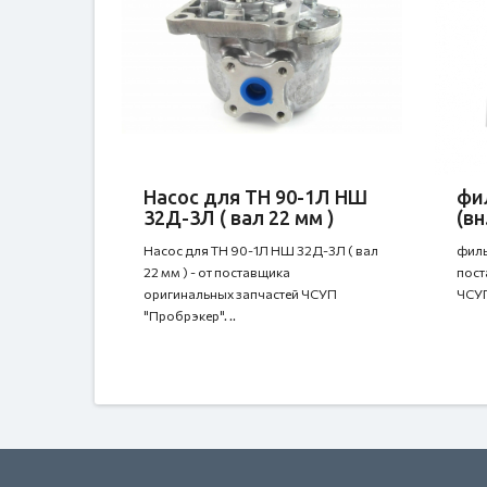
Насос для ТН 90-1Л НШ
фи
32Д-3Л ( вал 22 мм )
(вн
Насос для ТН 90-1Л НШ 32Д-3Л ( вал
филь
22 мм ) - от поставщика
пост
оригинальных запчастей ЧСУП
ЧСУП
"Пробрэкер". ..