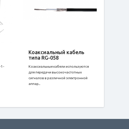
Коаксиальный кабель
типа RG-058
1 -
Коаксиальные кабели используются
для передачи высокочастотных
сигналов в различной электронной
аппар..