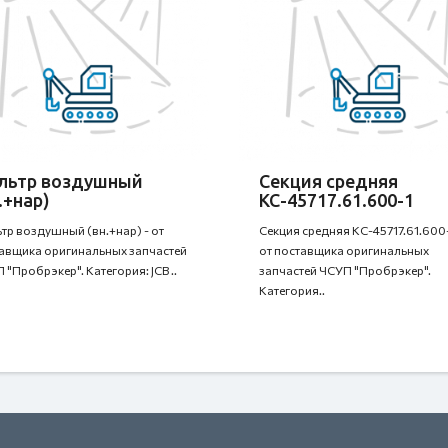
льтр воздушный
Секция средняя
.+нар)
КС-45717.61.600-1
тр воздушный (вн.+нар) - от
Секция средняя КС-45717.61.600-
авщика оригинальных запчастей
от поставщика оригинальных
 "Пробрэкер". Категория: JCB ..
запчастей ЧСУП "Пробрэкер".
Категория..