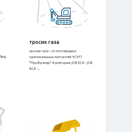
тросик газа
тросик газа - от поставщика
6Вид
оригинальных запчастей ЧСУП
"Пробрэкер". Категория: JCB 3CX - JCB
4CX -..