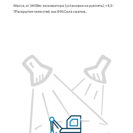
Масса, кг 340Вес экскаватора (установка на рукоять), т 4,5-
7Раскрытие челюстей, мм 895Сила сжатия..