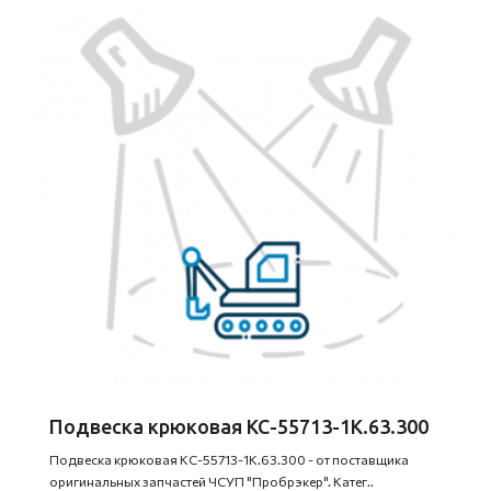
Подвеска крюковая КС-55713-1К.63.300
Подвеска крюковая КС-55713-1К.63.300 - от поставщика
оригинальных запчастей ЧСУП "Пробрэкер". Катег..