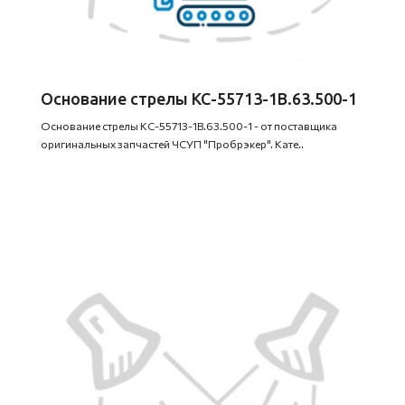
Основание стрелы КС-55713-1В.63.500-1
Основание стрелы КС-55713-1В.63.500-1 - от поставщика
оригинальных запчастей ЧСУП "Пробрэкер". Кате..