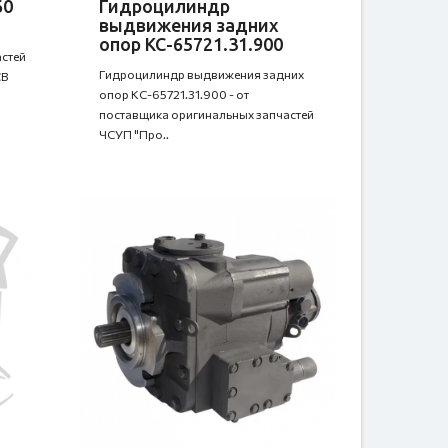
60
Гидроцилиндр
выдвижения задних
опор КС-65721.31.900
стей
Гидроцилиндр выдвижения задних
CB
опор КС-65721.31.900 - от
поставщика оригинальных запчастей
ЧСУП "Про..