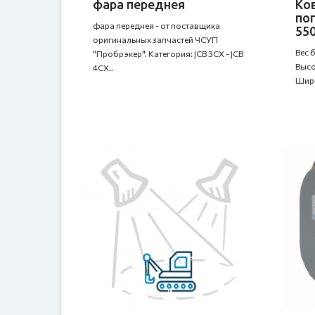
фара переднея
Ко
пог
фара переднея - от поставщика
55
оригинальных запчастей ЧСУП
Вес 
"Пробрэкер". Категория: JCB 3CX - JCB
Высо
4CX..
Шири