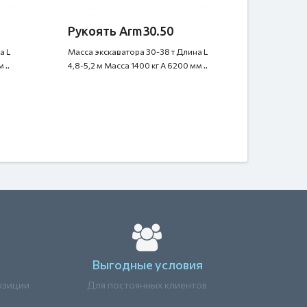
Рукоять Arm30.50
а L
Масса экскаватора 30-38 т Длина L
 ..
4,8-5,2 м Масса 1400 кг A 6200 мм ..
Выгодные условия
озиции
Для постоянных клиентов