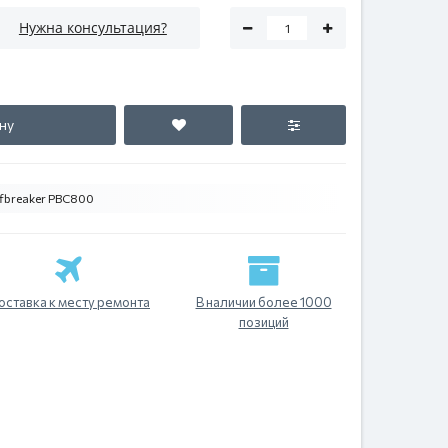
Нужна консультация?
ну
fbreaker PBC800
оставка к месту ремонта
В наличии более 1000
позиций