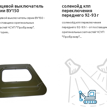
нцевой выключатель
соленойд кпп
рии ВУ150
переключения
переднего 92-93 г
евой выключатель серии ВУ150 -
соленойд кпп переключения
оставщика оригинальных
переднего 92-93 г - от поставщи
астей ЧСУП "Пробрэкер".
оригинальных запчастей ЧСУП
гория..
"Пробрэкер"...