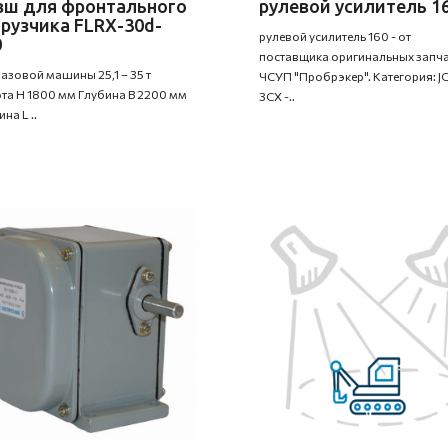
вш для фронтального
рулевой усилитель 1
рузчика FLRX-30d-
рулевой усилитель 160 - от
0
поставщика оригинальных запча
базовой машины 25,1 – 35 т
ЧСУП "Пробрэкер". Категория: J
та H 1800 мм Глубина B 2200 мм
3CX -..
на L ..