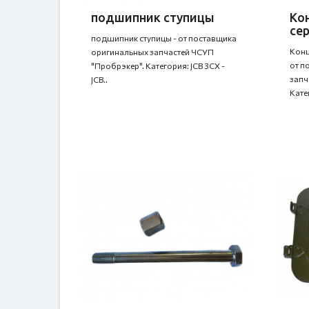
подшипник ступицы
Ко
се
подшипник ступицы - от поставщика
Конц
оригинальных запчастей ЧСУП
от п
"Пробрэкер". Категория: JCB 3CX -
запч
JCB..
Кате