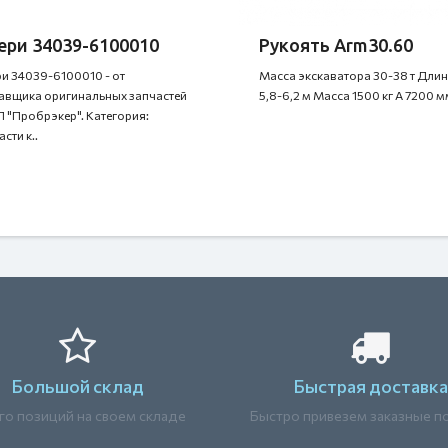
ери 34039-6100010
Рукоять Arm30.60
и 34039-6100010 - от
Масса экскаватора 30-38 т Длин
авщика оригинальных запчастей
5,8-6,2 м Масса 1500 кг A 7200 мм
 "Пробрэкер". Категория:
сти к..
Большой склад
Быстрая доставка
о позиций на своем складе
Быстро привезем заказные п