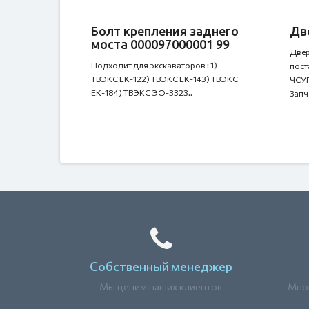
Болт крепления заднего
Дв
моста 000097000001 99
Двер
Подходит для экскаваторов : 1)
пост
ТВЭКС ЕК-122) ТВЭКС ЕК-143) ТВЭКС
ЧСУП
ЕК-184) ТВЭКС ЭО-3323..
Запча
Собственный менеджер
Мы ценим наших клиентов
Мног