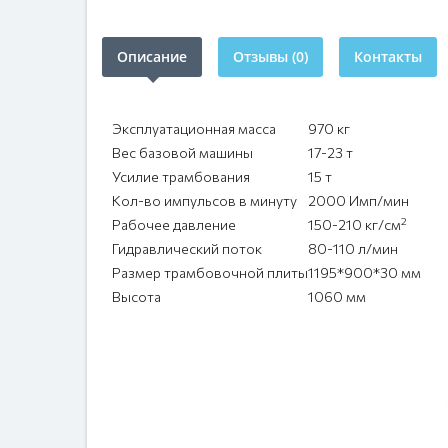
Описание
Отзывы (0)
Контакты
Эксплуатационная масса
970 кг
Вес базовой машины
17-23 т
Усилие трамбования
15 т
Кол-во импульсов в минуту
2000 Имп/мин
2
Рабочее давление
150-210 кг/см
Гидравлический поток
80-110 л/мин
Размер трамбовочной плиты
1195*900*30 мм
Высота
1060 мм