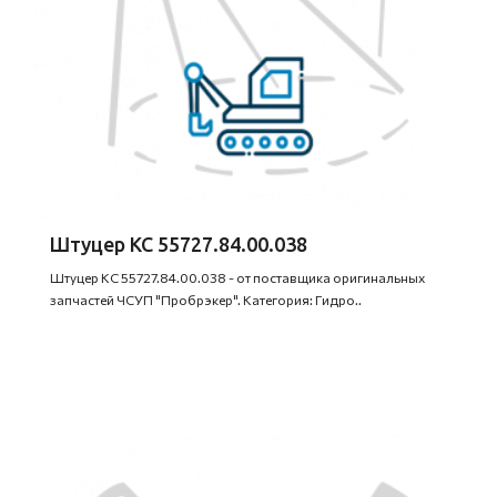
Штуцер КС 55727.84.00.038
Штуцер КС 55727.84.00.038 - от поставщика оригинальных
запчастей ЧСУП "Пробрэкер". Категория: Гидро..