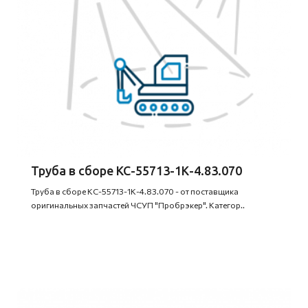
Труба в сборе КС-55713-1К-4.83.070
Труба в сборе КС-55713-1К-4.83.070 - от поставщика
оригинальных запчастей ЧСУП "Пробрэкер". Категор..