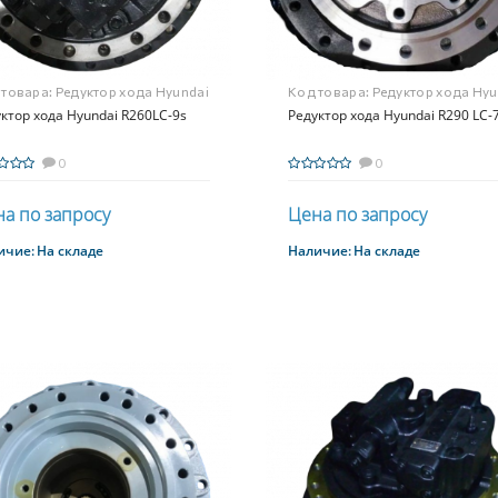
 товара:
Редуктор хода Hyundai
Код товара:
Редуктор хода Hyu
0LC-9s
ктор хода Hyundai R260LC-9s
R290 LC-7
Редуктор хода Hyundai R290 LC-
0
0
а по запросу
Цена по запросу
ичие:
На складе
Наличие:
На складе
Купить
Купить