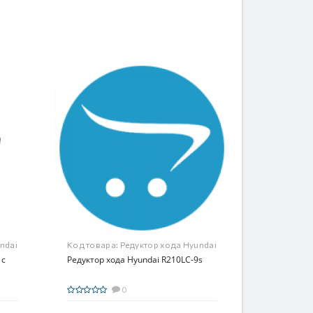
ndai
Код товара:
Редуктор хода Hyundai
 с
R210LC-9s
Редуктор хода Hyundai R210LC-9s
0