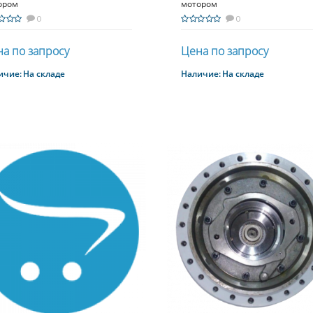
ором
мотором
0
0
а по запросу
Цена по запросу
ичие:
На складе
Наличие:
На складе
Купить
Купить