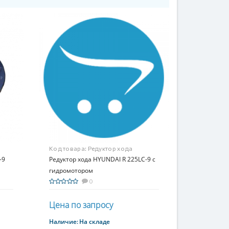
Код товара:
Редуктор хода
-9
HYUNDAI R 225LC-9 с
Редуктор хода HYUNDAI R 225LC-9 с
гидромотором
гидромотором
0
Цена по запросу
Наличие:
На складе
Купить