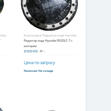
ndai
Код товара:
Редуктор хода Hyundai
7
R320LC-7 с мотором
Редуктор хода Hyundai R320LC-7 с
мотором
0
Цена по запросу
Наличие:
На складе
Купить