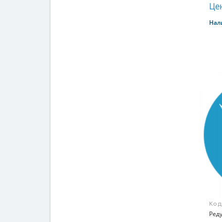
Цен
Нал
Код
R22
Реду