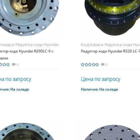
 товара:
Редуктор хода Hyundai
Код товара:
Редуктор хода Hyu
0LC-9 с мотором
ктор хода Hyundai R290LC-9 с
R320 LC-7
Редуктор хода Hyundai R320 LC-
ором
0
0
а по запросу
Цена по запросу
ичие:
На складе
Наличие:
На складе
Купить
Купить