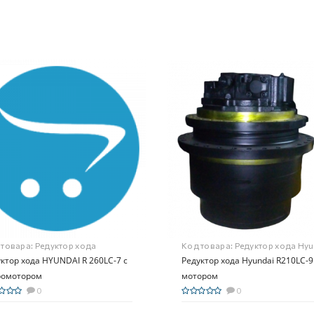
 товара:
Редуктор хода
Код товара:
Редуктор хода Hyu
NDAI R 260LC-7 с
ктор хода HYUNDAI R 260LC-7 с
R210LC-9 с мотором
Редуктор хода Hyundai R210LC-9
ромотором
ромотором
мотором
0
0