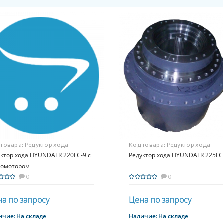
 товара:
Редуктор хода
Код товара:
Редуктор хода
NDAI R 220LC-9 с
ктор хода HYUNDAI R 220LC-9 с
HYUNDAI R 225LC-9
Редуктор хода HYUNDAI R 225LC
ромотором
ромотором
0
0
а по запросу
Цена по запросу
ичие:
На складе
Наличие:
На складе
Купить
Купить