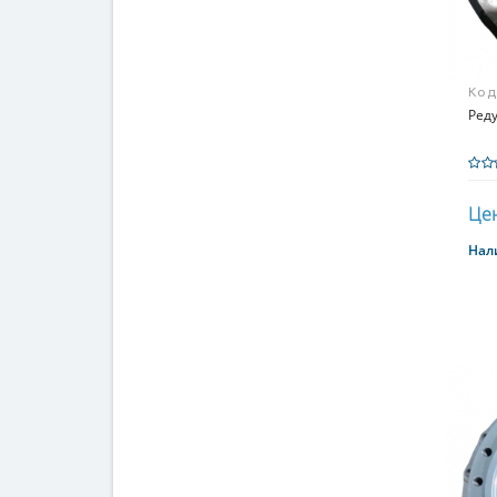
Код
R26
Реду
Цен
Нал