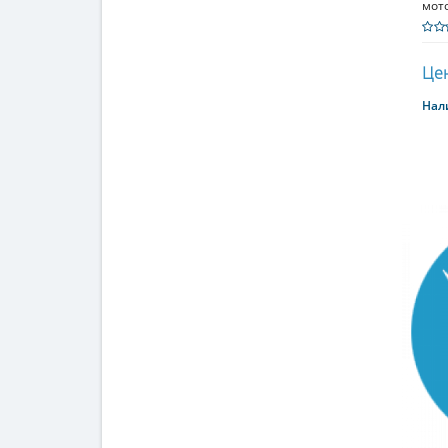
мот
Цен
Нал