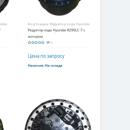
ndai
Код товара:
Редуктор хода Hyundai
7
R290LC-7 c мотором
Редуктор хода Hyundai R290LC-7 c
мотором
0
Цена по запросу
Наличие:
На складе
Купить