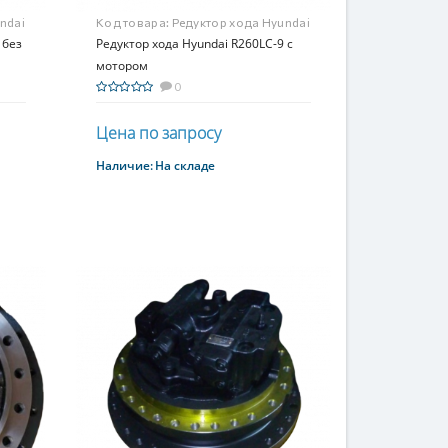
ndai
Код товара:
Редуктор хода Hyundai
 без
R260LC-9 с мотором
Редуктор хода Hyundai R260LC-9 с
мотором
0
Цена по запросу
Наличие:
На складе
Купить