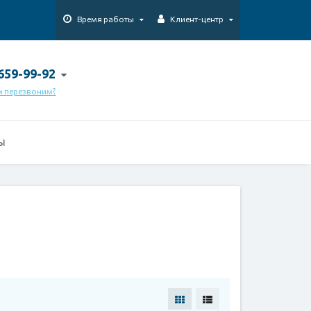
Время работы
Клиент-центр
 659-99-92
м перезвоним?
Ы