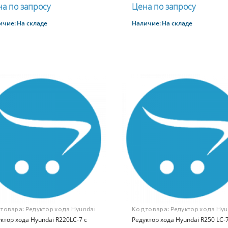
а по запросу
Цена по запросу
ичие:
На складе
Наличие:
На складе
Купить
Купить
 товара:
Редуктор хода Hyundai
Код товара:
Редуктор хода Hyu
0LC-7 с мотором
ктор хода Hyundai R220LC-7 с
R250 LC-7 с мотором
Редуктор хода Hyundai R250 LC-7