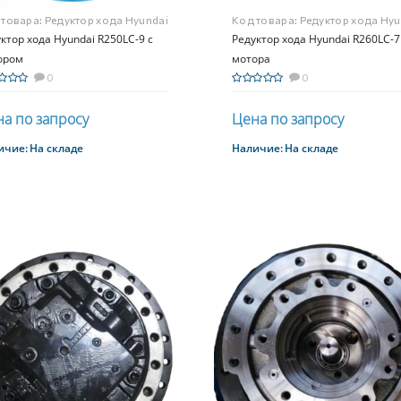
 товара:
Редуктор хода Hyundai
Код товара:
Редуктор хода Hyu
0LC-9 с мотором
ктор хода Hyundai R250LC-9 с
R260LC-7 без мотора
Редуктор хода Hyundai R260LC-7
ором
мотора
0
0
а по запросу
Цена по запросу
ичие:
На складе
Наличие:
На складе
Купить
Купить