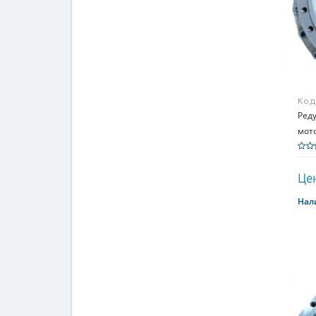
Код
R29
Реду
мот
Цен
Нал