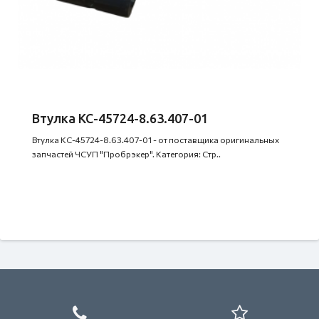
Втулка КС-45724-8.63.407-01
Втулка КС-45724-8.63.407-01 - от поставщика оригинальных
запчастей ЧСУП "Пробрэкер". Категория: Стр..