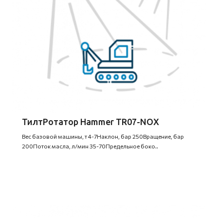
ТилтРотатор Hammer TR07-NOX
Вес базовой машины, т 4-7Наклон, бар 250Вращение, бар
200Поток масла, л/мин 35-70Предельное боко..