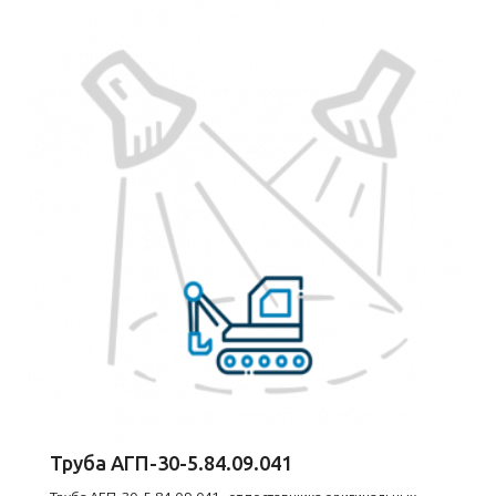
Труба АГП-30-5.84.09.041
Труба АГП-30-5.84.09.041 - от поставщика оригинальных