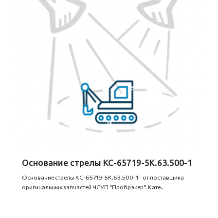
Основание стрелы КС-65719-5К.63.500-1
Основание стрелы КС-65719-5К.63.500-1 - от поставщика
оригинальных запчастей ЧСУП "Пробрэкер". Кате..