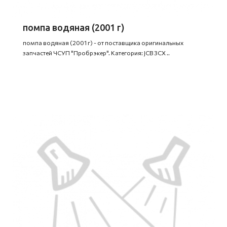
помпа водяная (2001 г)
помпа водяная (2001 г) - от поставщика оригинальных
запчастей ЧСУП "Пробрэкер". Категория: JCB 3CX ..