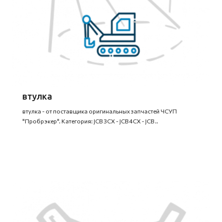
втулка
втулка - от поставщика оригинальных запчастей ЧСУП
"Пробрэкер". Категория: JCB 3CX - JCB 4CX - JCB ..