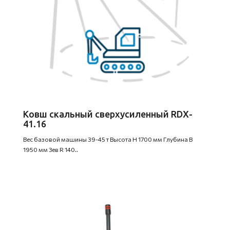
Ковш скальный сверхусиленный RDX-
41.16
Вес базовой машины 39-45 т Высота H 1700 мм Глубина B
1950 мм Зев R 140..