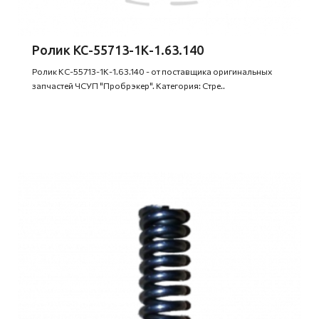
Ролик КС-55713-1К-1.63.140
Ролик КС-55713-1К-1.63.140 - от поставщика оригинальных
запчастей ЧСУП "Пробрэкер". Категория: Стре..