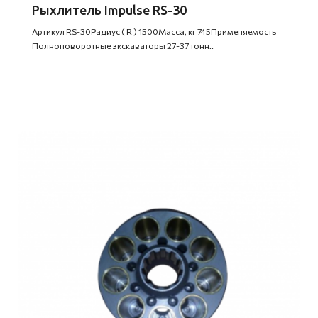
Рыхлитель Impulse RS-30
Артикул RS-30Радиус ( R ) 1500Масса, кг 745Применяемость
Полноповоротные экскаваторы 27-37 тонн..