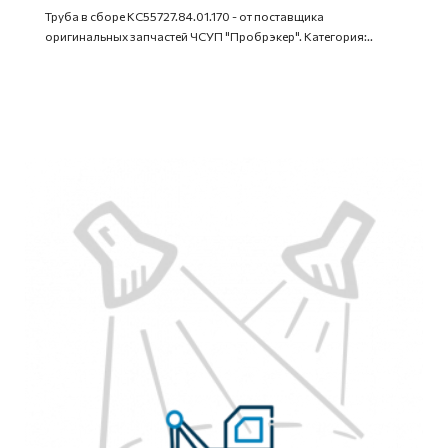
Труба в сборе КС55727.84.01.170 - от поставщика
оригинальных запчастей ЧСУП "Пробрэкер". Категория:..