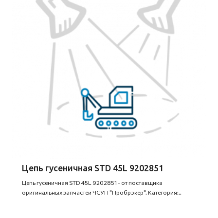
Цепь гусеничная STD 45L 9202851
Цепь гусеничная STD 45L 9202851 - от поставщика
оригинальных запчастей ЧСУП "Пробрэкер". Категория:..