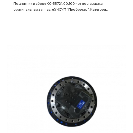
Подпятник в сборе КС-55721.00.100 - от поставщика
оригинальных запчастей ЧСУП "Пробрэкер". Категори..