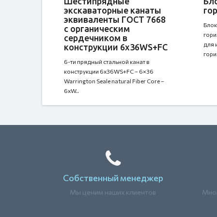
Шестипрядные
Бл
экскаваторные канаты
го
эквиваленты ГОСТ 7668
Блок
с органическим
гори
сердечником в
для 
конструкции 6x36WS+FC
гори
6-ти прядный стальной канат в
конструкции 6x36WS+FC – 6×36
Warrington Seale natural Fiber Core –
6xW..
Собственный менеджер
Мы ценим наших клиентов
Мног