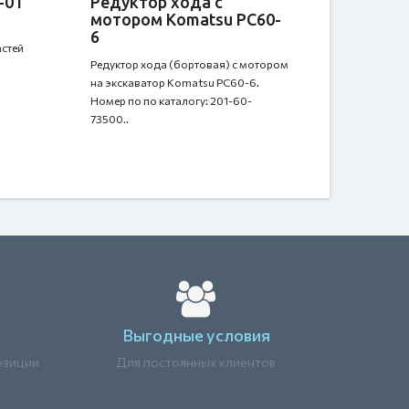
-01
Редуктор хода с
мотором Komatsu PC60-
6
стей
Редуктор хода (бортовая) с мотором
на экскаватор Komatsu PC60-6.
Номер по по каталогу: 201-60-
73500..
Выгодные условия
озиции
Для постоянных клиентов