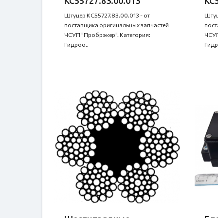
КС55727.83.00.013
КС5
Штуцер КС55727.83.00.013 - от
Штуц
поставщика оригинальных запчастей
пост
ЧСУП "Пробрэкер". Категория:
ЧСУП
Гидроо..
Гидр