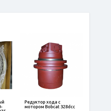
ый
Редуктор хода с
0-
мотором Bobcat 328dcc