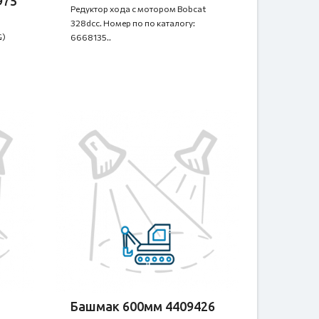
975
Редуктор хода с мотором Bobcat
328dcc. Номер по по каталогу:
G)
6668135..
Башмак 600мм 4409426