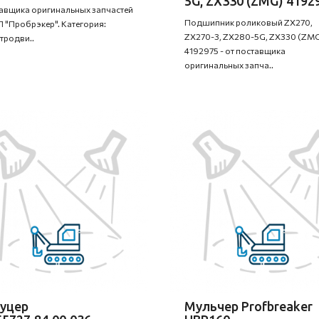
5G, ZX330 (ZMG) 4192
авщика оригинальных запчастей
Подшипник роликовый ZX270,
 "Пробрэкер". Категория:
ZX270-3, ZX280-5G, ZX330 (ZM
тродви..
4192975 - от поставщика
оригинальных запча..
уцер
Мульчер Profbreaker