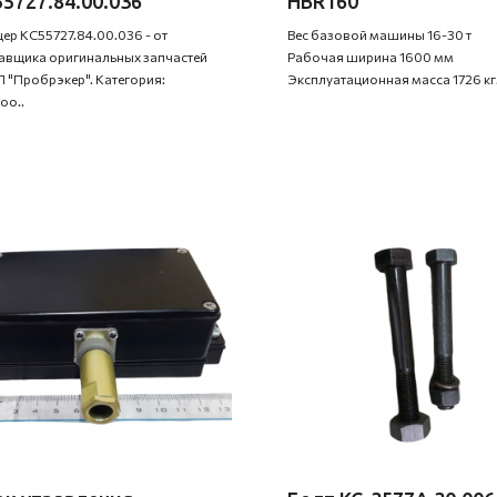
5727.84.00.036
HBR160
ер КС55727.84.00.036 - от
Вес базовой машины 16-30 т
авщика оригинальных запчастей
Рабочая ширина 1600 мм
 "Пробрэкер". Категория:
Эксплуатационная масса 1726 кг.
оо..