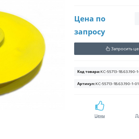
Цена по
запросу
Запросить це
Код товара:
КС-55713-1В.63.190-1
Артикул:
КС-55713-1В.63.190-1-01
Цены
Д