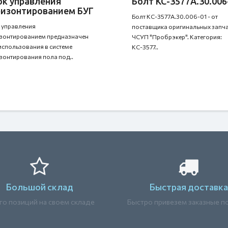
ок управления
Болт КС-3577А.30.006
ризонтированием БУГ
Болт КС-3577А.30.006-01 - от
 управления
поставщика оригинальных запча
зонтированием предназначен
ЧСУП "Пробрэкер". Категория:
использования в системе
КС-3577..
зонтирования пола под..
Большой склад
Быстрая доставка
о позиций на своем складе
Быстро привезем заказные п