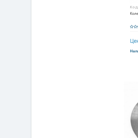
Код
Коле
Цен
Нал