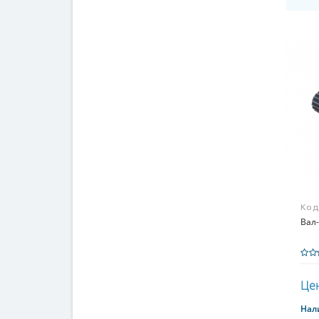
Код
Вал-
Цен
Нал