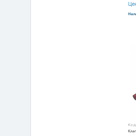
Цен
Нал
Код
Кла