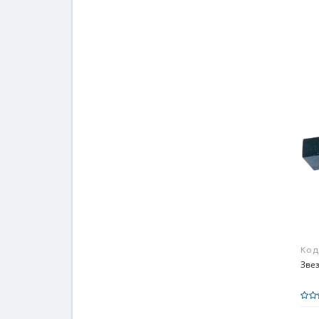
Код
Звез