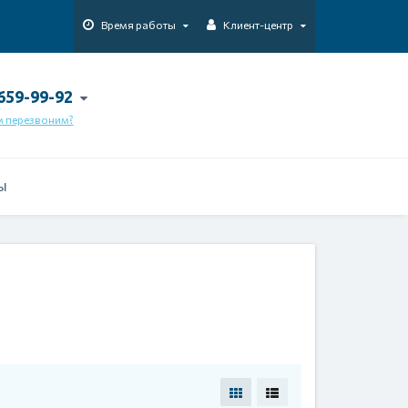
Время работы
Клиент-центр
 659-99-92
м перезвоним?
Ы