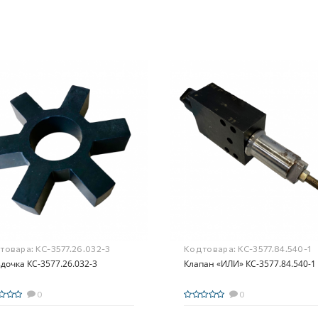
 товара:
КС-3577.26.032-3
Код товара:
КС-3577.84.540-1
дочка КС-3577.26.032-3
Клапан «ИЛИ» КС-3577.84.540-1
0
0