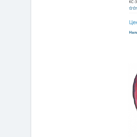
КС-3
Цен
Нал