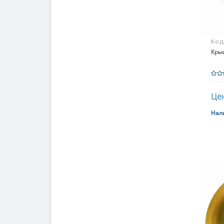
Код
Крыш
Цен
Нал