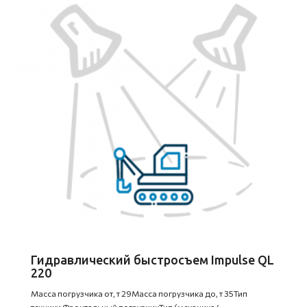
Гидравлический быстросъем Impulse QL
220
Масса погрузчика от, т 29Масса погрузчика до, т 35Тип
техники Фронтальный погрузчикТип (механика/..