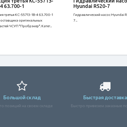
ция третья КС-55713-
Гидравлический нас
4 63.700-1
Hyundai R520-7
ия третья КС-55713-1В-4 63.700-1
Гидравлический насос Hyundai 
 поставщика оригинальных
7 ..
астей ЧСУП "Пробрэкер". Катег..
Большой склад
Быстрая доставка
о позиций на своем складе
Быстро привезем заказные п