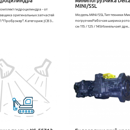
дроцилиндра
минипогрузчика Delt
MINI/SSL
омплект гидроцилиндра - от
Модель MINI/SSLТип техники Ми
авщика оригинальных запчастей
погрузчикРабочая ширина рото
 "Пробрэкер". Категория: JCB 3..
см 115 / 125 / 145Измельчает дре..