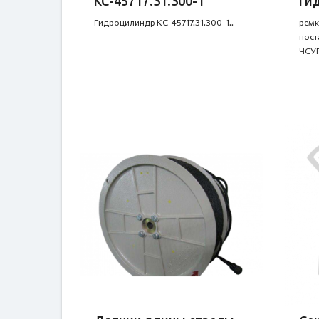
КС-45717.31.300-1
ги
Гидроцилиндр КС-45717.31.300-1..
ремк
пост
ЧСУП