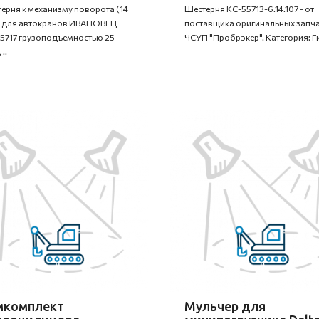
ерня к механизму поворота (14
Шестерня КС-55713-6.14.107 - от
) для автокранов ИВАНОВЕЦ
поставщика оригинальных запча
5717 грузоподъемностью 25
ЧСУП "Пробрэкер". Категория: Ги
..
мкомплект
Мульчер для