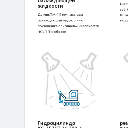
охлаждающей
Шест
жидкости
зуб.
Датчик ТМ-111 температуры
КС-4
охлаждающей жидкости - от
тонн, 
поставщика оригинальных запчастей
ЧСУП "Пробрэке..
Гидроцилиндр
ре