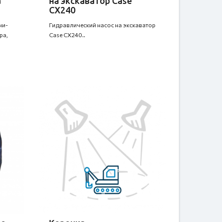
a
на экскаватор Case
CX240
ни-
Гидравлический насос на экскаватор
ра,
Case CX240..