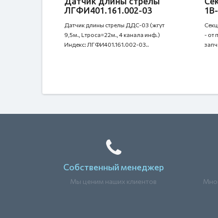
Датчик длины стрелы
Сек
ЛГФИ401.161.002-03
1В-
Датчик длины стрелы ДДС-03 (жгут
Секц
9,5м., Lтроса=22м., 4 канала инф.)
- от
Индекс: ЛГФИ401.161.002-03..
запч
Собственный менеджер
Мы ценим наших клиентов
Мног