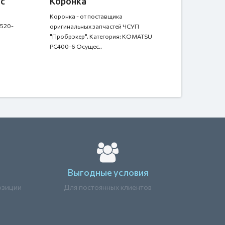
ос
Коронка
Коронка - от поставщика
R520-
оригинальных запчастей ЧСУП
"Пробрэкер". Категория: KOMATSU
PC400-6 Осущес..
Выгодные условия
озиции
Для постоянных клиентов