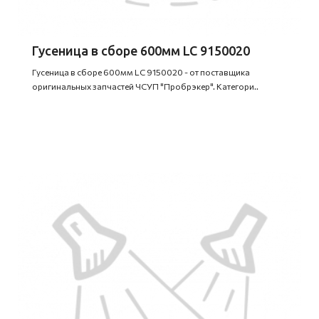
Гусеница в сборе 600мм LC 9150020
Гусеница в сборе 600мм LC 9150020 - от поставщика
оригинальных запчастей ЧСУП "Пробрэкер". Категори..