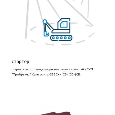
стартер
стартер - от поставщика оригинальных запчастей ЧСУП
"Пробрэкер". Категория: JCB 3CX - JCB 4CX - JCB..