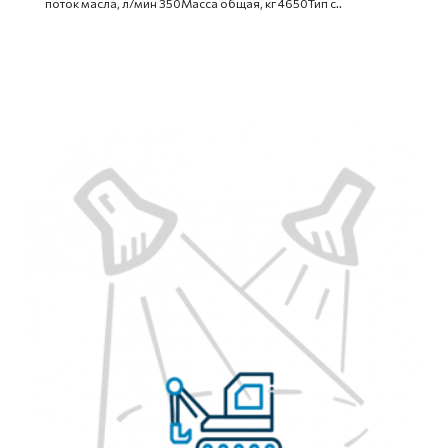
поток масла, л/мин 350Масса общая, кг 4650Тип с..