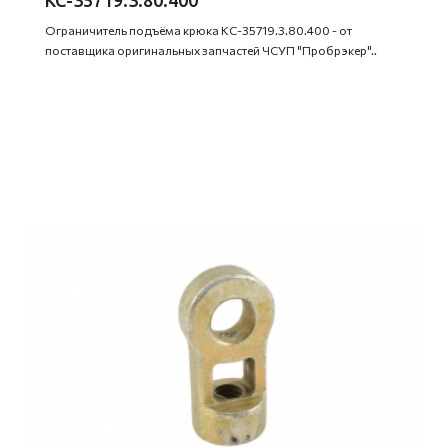
Ограничитель подъёма крюка КС-35719.3.80.400 - от
поставщика оригинальных запчастей ЧСУП "Пробрэкер"..