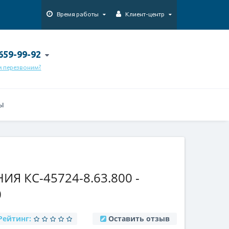
Время работы
Клиент-центр
 659-99-92
м перезвоним?
Ы
Я КС-45724-8.63.800 -
0
Рейтинг:
Оставить отзыв