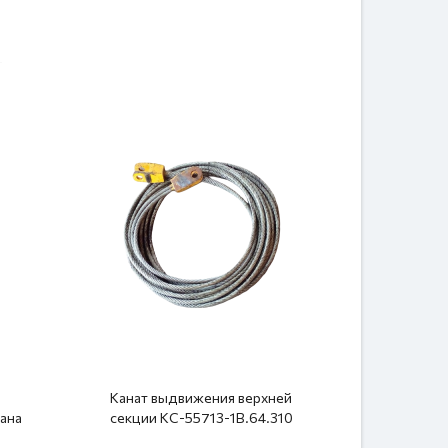
Канат выдвижения верхней
Канат в
рана
секции КС-55713-1В.64.310
секции К
711