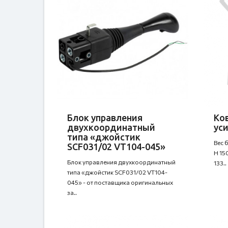
Блок управления
Ко
двухкоординатный
ус
типа «джойстик
Вес 
SCF031/02 VT104-045»
H 15
Блок управления двухкоординатный
133..
типа «джойстик SCF031/02 VT104-
045» - от поставщика оригинальных
за..