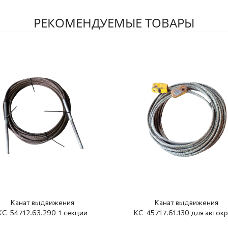
РЕКОМЕНДУЕМЫЕ ТОВАРЫ
Канат выдвижения
Канат выдвижения
КС-54712.63.290-1 секции
КС-45717.61.130 для авток
елы КС-45717-1Р.63.100-1-01
Ивановец КС-45717, КС-54