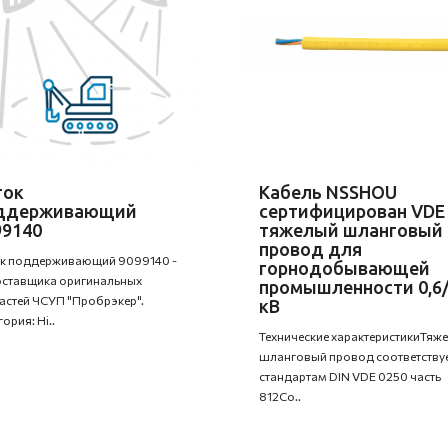
ток
Кабель NSSHOU
ддерживающий
сертифицирован VDE
99140
тяжелый шланговый
провод для
к поддерживающий 9099140 -
горнодобывающей
оставщика оригинальных
промышленности 0,6
астей ЧСУП "Пробрэкер".
кВ
ория: Hi..
Технические характеристикиТяж
шланговый провод соответству
стандартам DIN VDE 0250 часть
812Со..