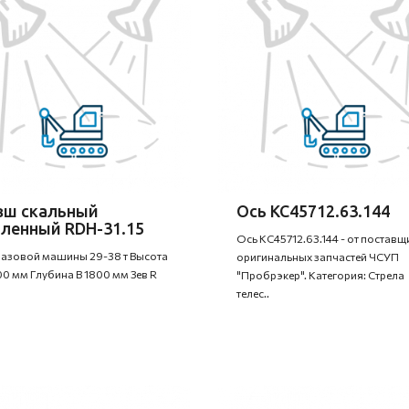
вш скальный
Ось КС45712.63.144
иленный RDH-31.15
Ось КС45712.63.144 - от поставщ
базовой машины 29-38 т Высота
оригинальных запчастей ЧСУП
00 мм Глубина B 1800 мм Зев R
"Пробрэкер". Категория: Стрела
телес..