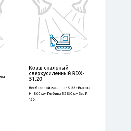
Ковш скальный
сверхусиленный RDX-
ика
51.20
Вес базовой машины 45-55 т Высота
H 1800 мм Глубина B 2100 мм Зев R
150..