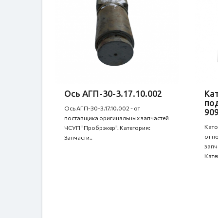
Ось АГП-30-3.17.10.002
Ка
по
Ось АГП-30-3.17.10.002 - от
90
поставщика оригинальных запчастей
Като
ЧСУП "Пробрэкер". Категория:
от п
Запчасти..
запч
Катег