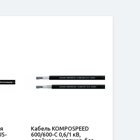
ля
Кабель KOMPOSPEED
US-
600/600-C 0,6/1 кВ,