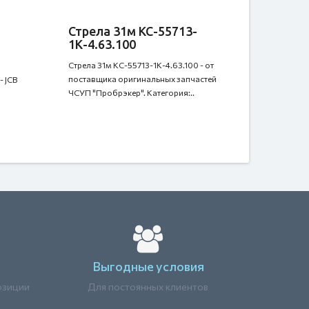
Стрела 31м КС-55713-
1К-4.63.100
Стрела 31м КС-55713-1К-4.63.100 - от
поставщика оригинальных запчастей
- JCB
ЧСУП "Пробрэкер". Категория:..
Выгодные условия
озиции
Для постоянных клиентов