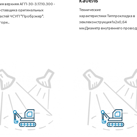
кабель
ия верхняя АГП-30-3.17.10.300 -
Технические
оставщика оригинальных
характеристики Типпрокладка в
астей ЧСУП "Пробрэкер".
землеконструкция1x2x0,64
гори..
ммДиаметр внутреннего провод.