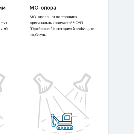
0мм
МО-опора
МО-опора - от поставщика
- от
оригинальных запчастей ЧСУП
стей
"Пробрэкер". Категория: {rand:Ищите
по,Осущ..