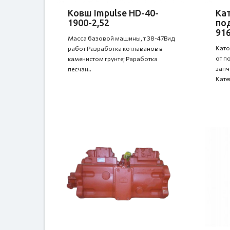
Ковш Impulse HD-40-
Ка
1900-2,52
по
91
Масса базовой машины, т 38-47Вид
Като
работ Разработка котлаванов в
от п
каменистом грунте; Раработка
запч
песчан..
Катег