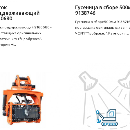
ток
Гусеница в сборе 50
ддерживающий
9138746
60680
Гусеница в сборе 500мм 9138746 
к поддерживающий 9160680 -
поставщика оригинальных запча
оставщика оригинальных
ЧСУП "Пробрэкер". Категория: ..
астей ЧСУП "Пробрэкер".
ория: Hi..