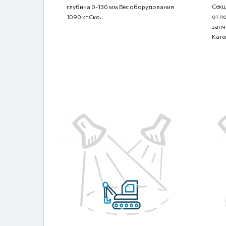
Секц
глубина 0-130 мм Вес оборудования
от п
1090 кг Ско..
запч
Кате