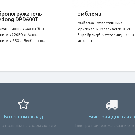
бропогружатель
эмблема
edong DPD600Т
эмблема - от поставщика
луатационная масса (без
оригинальных запчастей ЧСУП
нителя) 2050 кг Масса
"Пробрэкер". Категория: JCB 3CX 
нителя 630 кг Вес базово..
4CX - JCB..
Большой склад
Быстрая доставка
о позиций на своем складе
Быстро привезем заказные п