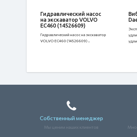
Гидравлический насос
Ви
на экскаватор VOLVO
Da
EC460 (14526609)
Эксп
Гидравлический насос на экскаватор
удли
VOLVO EC460 (14526609) ..
удли
Собственный менеджер
Мы ценим наших клиентов
Мног