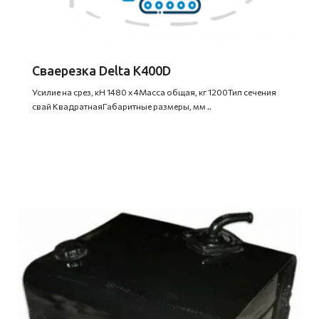
Сваерезка Delta К400D
Усилие на срез, кН 1480 х 4Масса общая, кг 1200Тип сечения
свай КвадратнаяГабаритные размеры, мм ..