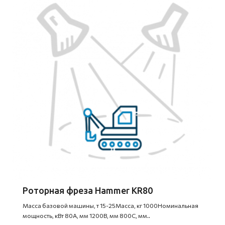
Роторная фреза Hammer KR80
Масса базовой машины, т 15-25Масса, кг 1000Номинальная
мощность, кВт 80A, мм 1200B, мм 800C, мм..