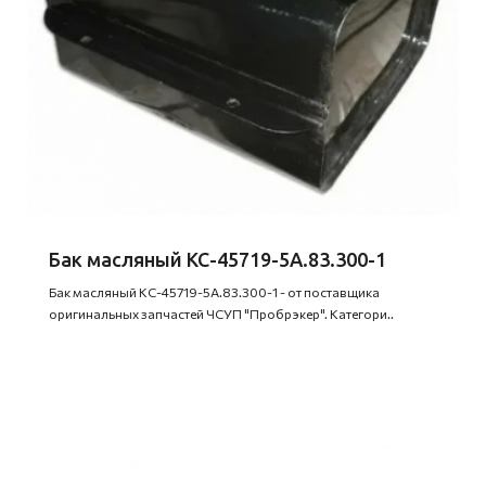
Бак масляный КС-45719-5А.83.300-1
Бак масляный КС-45719-5А.83.300-1 - от поставщика
оригинальных запчастей ЧСУП "Пробрэкер". Категори..