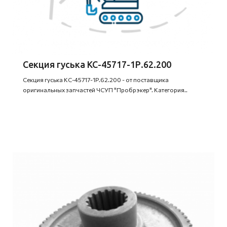
Секция гуська КС-45717-1Р.62.200
Секция гуська КС-45717-1Р.62.200 - от поставщика
оригинальных запчастей ЧСУП "Пробрэкер". Категория..