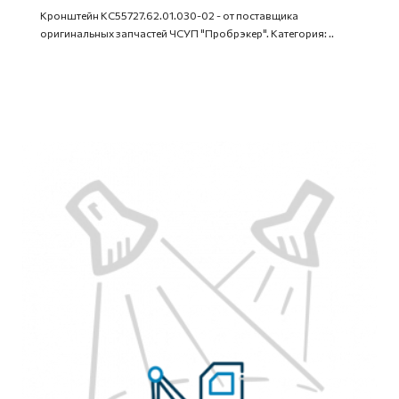
Кронштейн КС55727.62.01.030-02 - от поставщика
оригинальных запчастей ЧСУП "Пробрэкер". Категория: ..