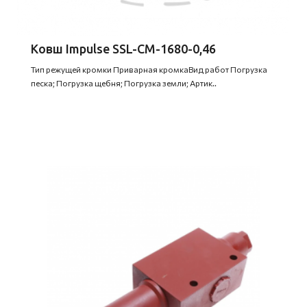
Ковш Impulse SSL-CM-1680-0,46
Тип режущей кромки Приварная кромкаВид работ Погрузка
песка; Погрузка щебня; Погрузка земли; Артик..