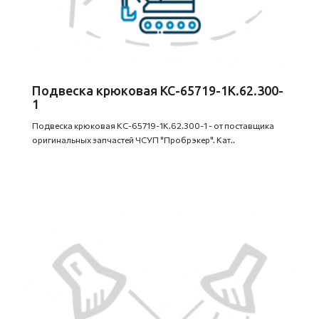
Подвеска крюковая КС-65719-1К.62.300-
1
Подвеска крюковая КС-65719-1К.62.300-1 - от поставщика
оригинальных запчастей ЧСУП "Пробрэкер". Кат..