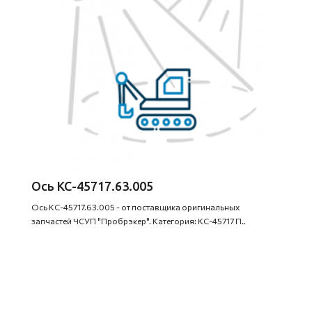
Ось КС-45717.63.005
Ось КС-45717.63.005 - от поставщика оригинальных
запчастей ЧСУП "Пробрэкер". Категория: КС-45717 П..