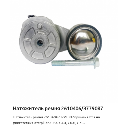
Натяжитель ремня 2610406/3779087
Натяжитель ремня 2610406/3779087 применяется на
двигателях Caterpillar 3054, С4.4, С6.6, С7.1...