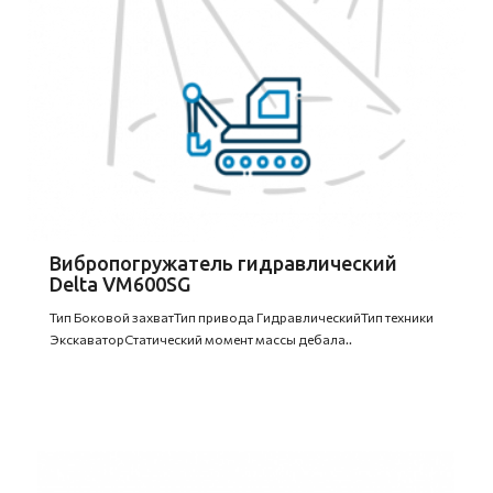
Вибропогружатель гидравлический
Delta VM600SG
Тип Боковой захватТип привода ГидравлическийТип техники
ЭкскаваторСтатический момент массы дебала..