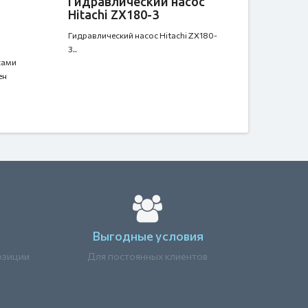
Гидравлический насос
Hitachi ZX180-3
Гидравлический насос Hitachi ZX180-
3..
сами
ен
Выгодные условия
озиции
Для постоянных клиентов