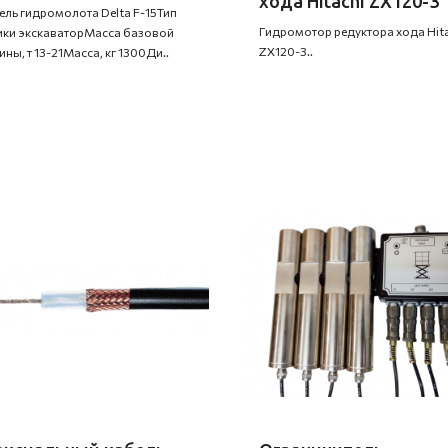
хода Hitachi ZX120-3
ль гидромолота Delta F-15Тип
Гидромотор редуктора хода Hit
ики экскаваторМасса базовой
ZX120-3..
ны, т 13-21Масса, кг 1300Ди..