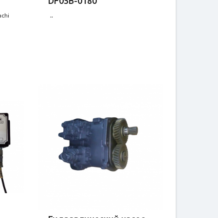
DF05B-0180
achi
..