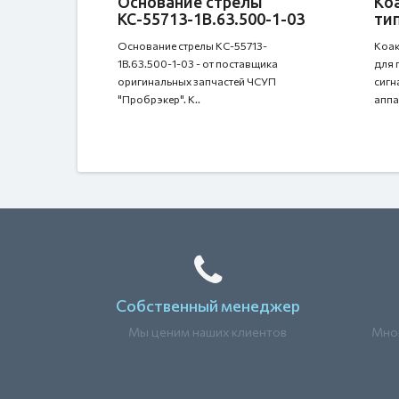
Основание стрелы
Ко
КС-55713-1В.63.500-1-03
тип
Основание стрелы КС-55713-
Коак
1В.63.500-1-03 - от поставщика
для 
оригинальных запчастей ЧСУП
сигн
"Пробрэкер". К..
аппа
Собственный менеджер
Мы ценим наших клиентов
Мног