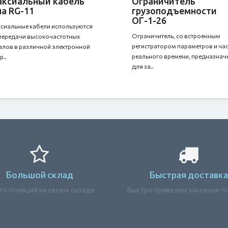
аксиальный кабель
Ограничитель
а RG-11
грузоподъемности
ОГ-1-26
сиальные кабели используются
Ограничитель, со встроенным
передачи высокочастотных
регистратором параметров и ча
алов в различной электронной
реального времени, предназнач
р..
для за..
Большой склад
Быстрая доставка
о позиций на своем складе
Быстро привезем заказные п