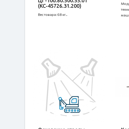
ЦГ-100.80.500.55.01
Моде
(КС-45726.31.200)
техн
Вес товара: 68 кг..
маши