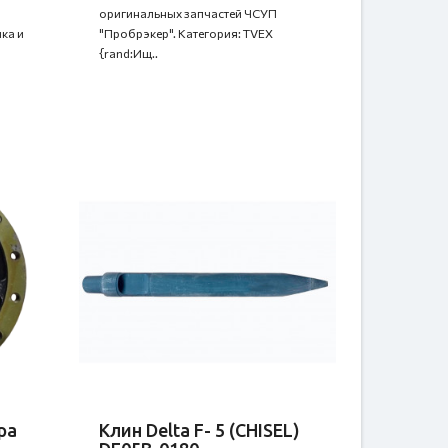
оригинальных запчастей ЧСУП
ка и
"Пробрэкер". Категория: TVEX
{rand:Ищ..
ра
Клин Delta F- 5 (CHISEL)