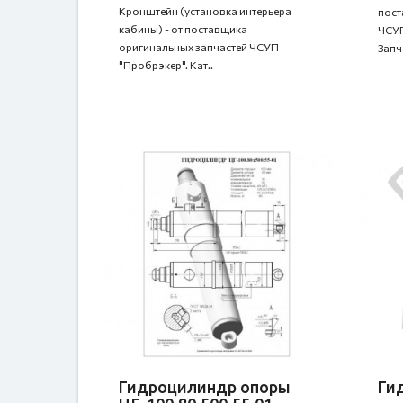
Кронштейн (установка интерьера
пост
кабины) - от поставщика
ЧСУП
оригинальных запчастей ЧСУП
Запч
"Пробрэкер". Кат..
Гидроцилиндр опоры
Гид