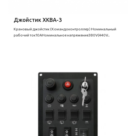
Джойстик XKBA-3
Крановый джойстик (Командоконтроллер) Номинальный
рабочий ток10АНоминальное напряжение380V(440V..