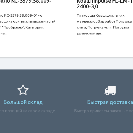
клo КС-3579.58.009-
Ковш Impulse FL-LM-1
2400-3,0
лo КС-3579.58.009-01 - от
Тип ковша Ковш для легких
авщика оригинальных запчастей
материаловВид работ Погрузка
 "Пробрэкер". Категория:
снега; Погрузка угля; Погрузка
на..
древесной ще..
Большой склад
Быстрая доставка
о позиций на своем складе
Быстро привезем заказные п