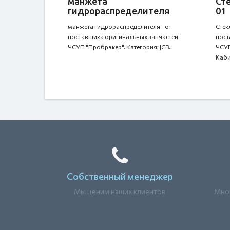
манжета
Сте
гидрораспределителя
01
манжета гидрораспределителя - от
Стек
поставщика оригинальных запчастей
пост
ЧСУП "Пробрэкер". Категория: JCB..
ЧСУП
Каби
Собственный менеджер
Мы ценим наших клиентов
Мног