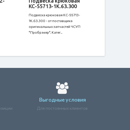
2-
Подвеска крюковая
КС-55713-1К.63.300
Подвеска крюковая КС-55713-
1К.63.300 - от поставщика
оригинальных запчастей ЧСУП
"Пробрэкер". Катег..
Выгодные условия
озиции
Для постоянных клиентов