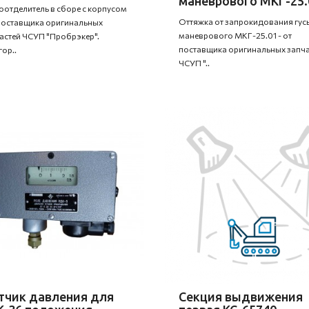
маневрового МКГ-25.
оотделитель в сборе с корпусом
Оттяжка от запрокидования гус
 поставщика оригинальных
маневрового МКГ-25.01 - от
астей ЧСУП "Пробрэкер".
поставщика оригинальных запча
гор..
ЧСУП "..
тчик давления для
Секция выдвижения