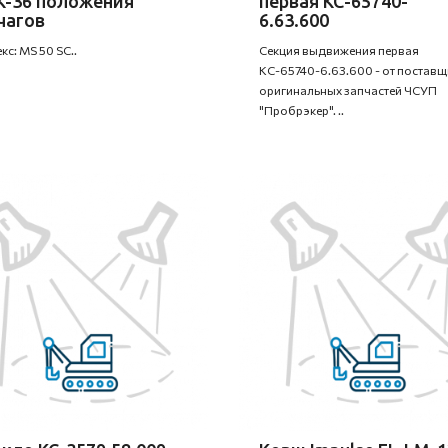
K-36 положения
первая КС-65740-
чагов
6.63.600
кс: MS 50 SC..
Секция выдвижения первая
КС-65740-6.63.600 - от постав
оригинальных запчастей ЧСУП
"Пробрэкер". ..