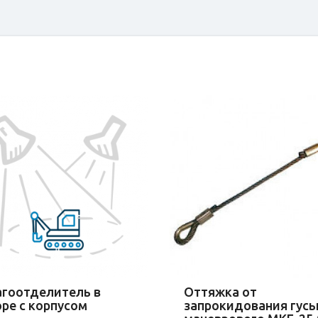
агоотделитель в
Оттяжка от
ре с корпусом
запрокидования гусь