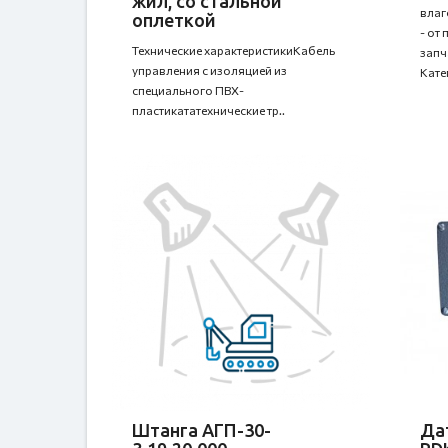
жил, со стальной
влаг
оплеткой
- от
Технические характеристикиКабель
запч
управления с изоляцией из
Кате
специального ПВХ-
пластикататехнические тр..
Штанга АГП-30-
Да