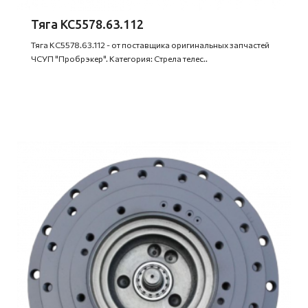
Тяга КС5578.63.112
Тяга КС5578.63.112 - от поставщика оригинальных запчастей
ЧСУП "Пробрэкер". Категория: Стрела телес..