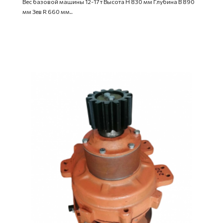
Вес базовой машины 12-17 т Высота H 830 мм Глубина B 890
мм Зев R 660 мм..