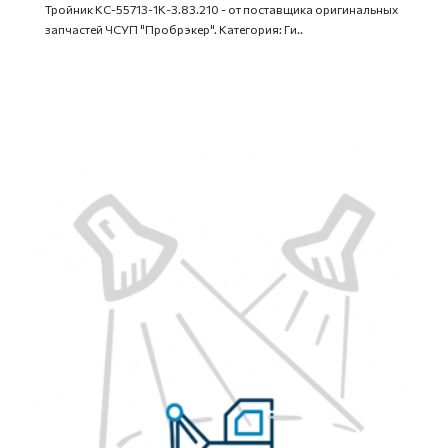
Тройник КС-55713-1К-3.83.210 - от поставщика оригинальных
запчастей ЧСУП "Пробрэкер". Категория: Ги..