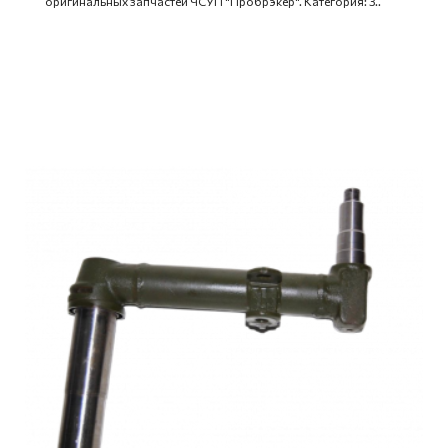
оригинальных запчастей ЧСУП "Пробрэкер". Категория: З..