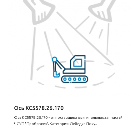
Ось КС5578.26.170
Ось КС5578.26.170 - от поставщика оригинальных запчастей
ЧСУП "Пробрэкер". Категория: Лебёдка Поку..