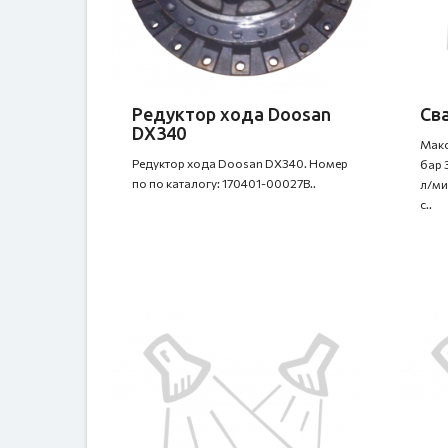
Редуктор хода Doosan
Сва
DX340
Макс
Редуктор хода Doosan DX340. Номер
бар 
по по каталогу: 170401-00027B..
л/ми
с..