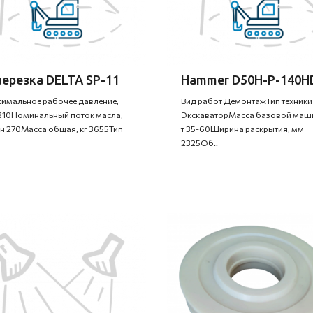
ерезка DELTA SP-11
Hammer D50H-P-140H
имальное рабочее давление,
Вид работ ДемонтажТип техники
310Номинальный поток масла,
ЭкскаваторМасса базовой маш
н 270Масса общая, кг 3655Тип
т 35-60Ширина раскрытия, мм
2325Об..