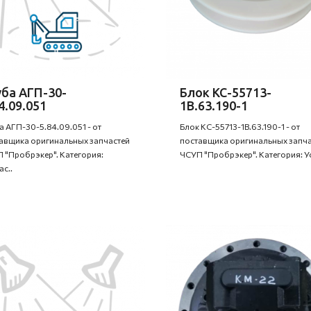
уба АГП-30-
Блок КС-55713-
4.09.051
1В.63.190-1
а АГП-30-5.84.09.051 - от
Блок КС-55713-1В.63.190-1 - от
авщика оригинальных запчастей
поставщика оригинальных запча
 "Пробрэкер". Категория:
ЧСУП "Пробрэкер". Категория: Ус
ас..