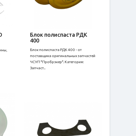
D
Блок полиспаста РДК
400
Блок полиспаста РДК 400 - от
ины,
поставщика оригинальных запчастей
ЧСУП "Пробрэкер". Категория:
Запчаст..