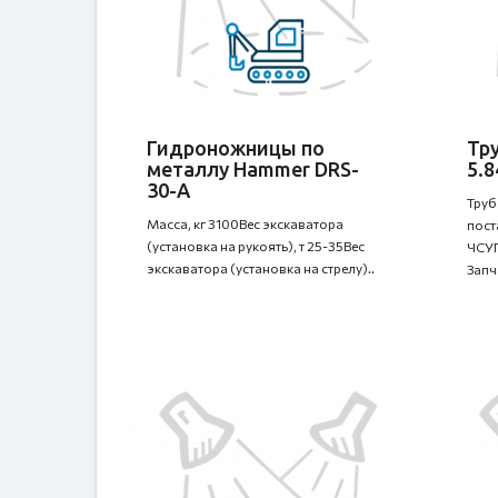
Гидроножницы по
Тр
металлу Hammer DRS-
5.8
30-A
Труб
Масса, кг 3100Вес экскаватора
пост
(установка на рукоять), т 25-35Вес
ЧСУП
экскаватора (установка на стрелу)..
Запч