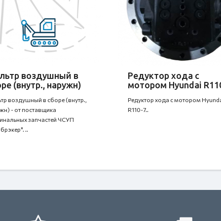
льтр воздушный в
Редуктор хода с
ре (внутр., наружн)
мотором Hyundai R11
тр воздушный в сборе (внутр.,
Редуктор хода с мотором Hyund
жн) - от поставщика
R110-7..
инальных запчастей ЧСУП
рэкер". ..