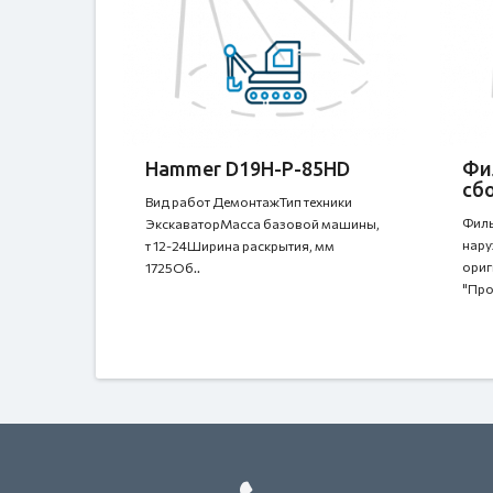
Hammer D19H-P-85HD
Фи
сбо
Вид работ ДемонтажТип техники
Филь
ЭкскаваторМасса базовой машины,
нару
т 12-24Ширина раскрытия, мм
ориг
1725Об..
"Проб